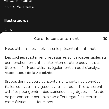
Vincent Peiffer
Pierre Vermeire
Illustrateurs :
Kanar
Mehdi
Gérer le consentement
Nous utilisons des cookies sur le présent site Internet.
ABONNEZ-VOUS À NOTRE NEWSLETTER
Les cookies strictement nécessaires sont indispensables au
bon fonctionnement du site Internet et ne peuvent pas
Prénom
être refusés. Nous utilisons également un outil d'analyse
respectueux de la vie privée.
Si vous donnez votre consentement, certaines données
Nom de famille
(telles que votre navigateur, votre adresse IP, etc.) seront
utilisées pour générer des statistiques agrégées. Le fait de
ne pas consentir peut avoir un effet négatif sur certaines
E-mail
caractéristiques et fonctions.