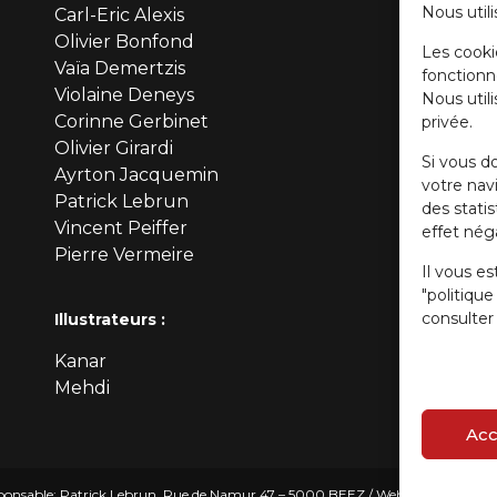
Nous utili
Carl-Eric Alexis
Olivier Bonfond
Les cooki
Vaïa Demertzis
fonctionn
Violaine Deneys
Nous util
Corinne Gerbinet
privée.
Olivier Girardi
Si vous d
Ayrton Jacquemin
votre navi
Patrick Lebrun
des stati
Vincent Peiffer
effet néga
Pierre Vermeire
Il vous es
"politiqu
consulter 
Illustrateurs :
Kanar
Mehdi
Acc
onsable: Patrick Lebrun, Rue de Namur 47 – 5000 BEEZ / Webmaster :
Olivie