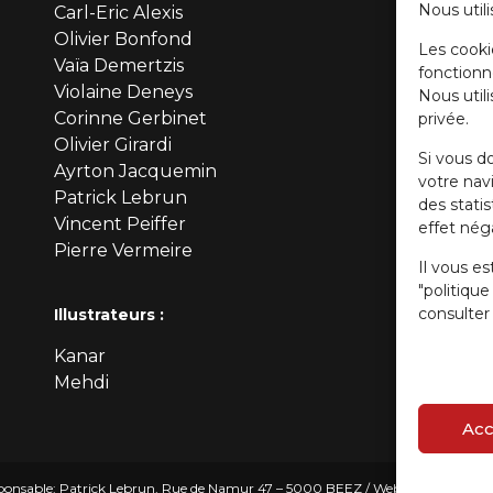
Nous utili
Carl-Eric Alexis
Olivier Bonfond
Les cooki
Vaïa Demertzis
fonctionn
Violaine Deneys
Nous util
Corinne Gerbinet
privée.
Olivier Girardi
Si vous d
Ayrton Jacquemin
votre navi
Patrick Lebrun
des stati
Vincent Peiffer
effet néga
Pierre Vermeire
Il vous es
"politiqu
consulter 
Illustrateurs :
Kanar
Mehdi
Acc
onsable: Patrick Lebrun, Rue de Namur 47 – 5000 BEEZ / Webmaster :
Olivie