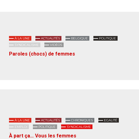
À LA UNE
ACTUALITÉS
BELGIQUE
POLITIQUE
SYNDICALISME
VIDÉOS
Paroles (chocs) de femmes
À LA UNE
ACTUALITÉS
CHRONIQUES
EGALITÉ
EMPLOI
POLITIQUE
SYNDICALISME
À part ça… Vous les femmes