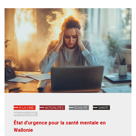
À LA UNE
ACTUALITÉS
EGALITÉ
SANTÉ
WALLONIE
État d’urgence pour la santé mentale en
Wallonie