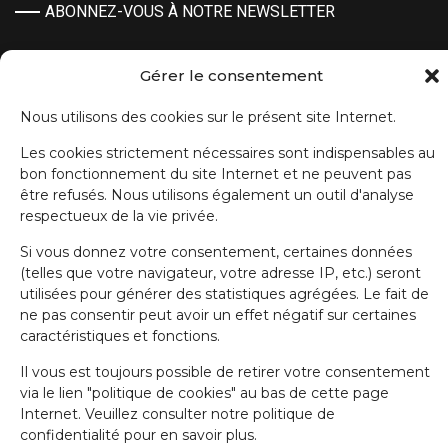
ABONNEZ-VOUS À NOTRE NEWSLETTER
Prénom
Gérer le consentement
Nous utilisons des cookies sur le présent site Internet.
Nom de famille
Les cookies strictement nécessaires sont indispensables au
bon fonctionnement du site Internet et ne peuvent pas
être refusés. Nous utilisons également un outil d'analyse
E-mail
respectueux de la vie privée.
Si vous donnez votre consentement, certaines données
J'accepte la politique de confidentialité.
(telles que votre navigateur, votre adresse IP, etc.) seront
utilisées pour générer des statistiques agrégées. Le fait de
ne pas consentir peut avoir un effet négatif sur certaines
caractéristiques et fonctions.
Il vous est toujours possible de retirer votre consentement
via le lien "politique de cookies" au bas de cette page
Internet. Veuillez consulter notre politique de
IRW-CGSP 2024 / Responsable: Patrick Lebrun, Rue de Namur 47 –
5000 BEEZ / Webmaster :
Olivier Girardi
/ Website by
a.
confidentialité pour en savoir plus.