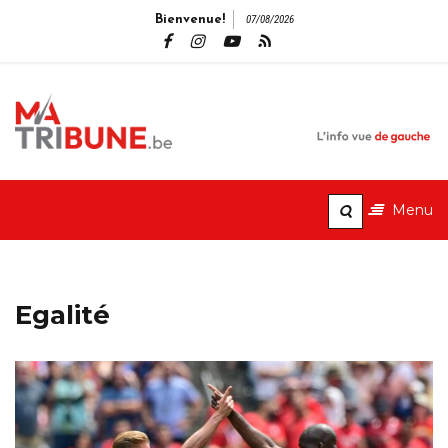
Bienvenue!
07/08/2026
MaTribune.b
Pagination
L'info vue de gauche
des
Menu
publications
Egalité