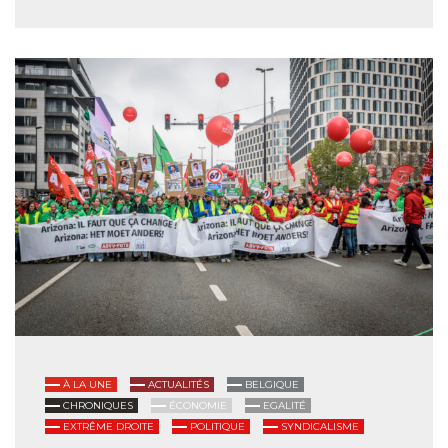
À LA UNE
ACTUALITÉS
BELGIQUE
CHRONIQUES
ÉCONOMIE
EGALITÉ
EXTRÊME DROITE
POLITIQUE
SYNDICALISME