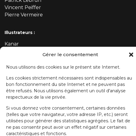
Patrick Lebrun
Vincent Peiffer
Pierre Vermeire
Illustrateurs :
Kanar
Mehdi
Gérer le consentement
Nous utilisons des cookies sur le présent site Internet.
ABONNEZ-VOUS À NOTRE NEWSLETTER
Les cookies strictement nécessaires sont indispensables au
bon fonctionnement du site Internet et ne peuvent pas
Prénom
être refusés. Nous utilisons également un outil d'analyse
respectueux de la vie privée.
Si vous donnez votre consentement, certaines données
Nom de famille
(telles que votre navigateur, votre adresse IP, etc.) seront
utilisées pour générer des statistiques agrégées. Le fait de
ne pas consentir peut avoir un effet négatif sur certaines
E-mail
caractéristiques et fonctions.