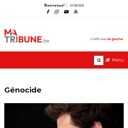
Bienvenue!
07/08/2026
MaTribune.b
L'info vue de gauche
Menu
Génocide