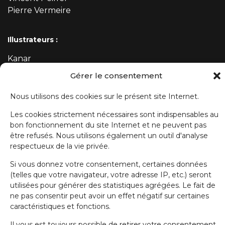
Pierre Vermeire
Illustrateurs :
Kanar
Mehdi
Gérer le consentement
Nous utilisons des cookies sur le présent site Internet.
ABONNEZ-VOUS À NOTRE NEWSLETTER
Les cookies strictement nécessaires sont indispensables au
bon fonctionnement du site Internet et ne peuvent pas
Prénom
être refusés. Nous utilisons également un outil d'analyse
respectueux de la vie privée.
Si vous donnez votre consentement, certaines données
Nom de famille
(telles que votre navigateur, votre adresse IP, etc.) seront
utilisées pour générer des statistiques agrégées. Le fait de
ne pas consentir peut avoir un effet négatif sur certaines
E-mail
caractéristiques et fonctions.
Il vous est toujours possible de retirer votre consentement