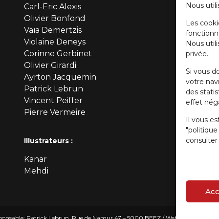
Nous utili
Carl-Eric Alexis
Olivier Bonfond
Les cooki
Vaïa Demertzis
fonctionn
Violaine Deneys
Nous util
Corinne Gerbinet
privée.
Olivier Girardi
Si vous d
Ayrton Jacquemin
votre navi
Patrick Lebrun
des stati
Vincent Peiffer
effet néga
Pierre Vermeire
Il vous es
"politiqu
consulter 
Illustrateurs :
Kanar
Mehdi
Acc
onsable: Patrick Lebrun, Rue de Namur 47 – 5000 BEEZ / Webmaster :
Olivie