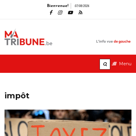
Bienvenue!
07/08/2026
MaTribune.b
L'info vue de gauche
Menu
impôt