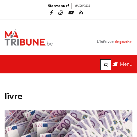
Bienvenue!
06/08/2026
MaTribune.b
L'info vue de gauche
Menu
livre