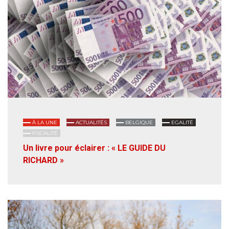
À LA UNE
ACTUALITÉS
BELGIQUE
EGALITÉ
FISCALITÉ
Un livre pour éclairer : « LE GUIDE DU
RICHARD »