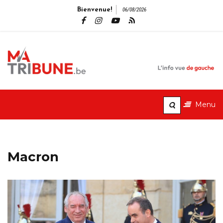
Bienvenue!
06/08/2026
MaTribune.b
L'info vue de gauche
Menu
Macron