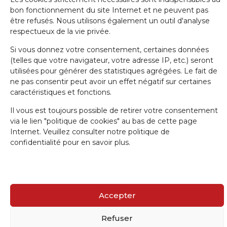
bon fonctionnement du site Internet et ne peuvent pas
être refusés. Nous utilisons également un outil d'analyse
Nom de famille
respectueux de la vie privée.
Si vous donnez votre consentement, certaines données
(telles que votre navigateur, votre adresse IP, etc.) seront
E-mail
utilisées pour générer des statistiques agrégées. Le fait de
ne pas consentir peut avoir un effet négatif sur certaines
caractéristiques et fonctions.
J'accepte la politique de confidentialité.
Il vous est toujours possible de retirer votre consentement
via le lien "politique de cookies" au bas de cette page
Internet. Veuillez consulter notre politique de
confidentialité pour en savoir plus.
IRW-CGSP 2024 / Responsable: Patrick Lebrun, Rue de Namur 47 –
5000 BEEZ / Webmaster :
Olivier Girardi
/ Website by
a.
Accepter
Refuser