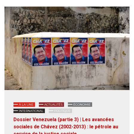
À LA UNE
ACTUALITÉS
ÉCONOMIE
INTERNATIONAL
POLITIQUE
Dossier Venezuela (partie 3) | Les avancées
sociales de Chávez (2002-2013) : le pétrole au
service de la justice sociale