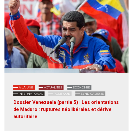
À LA UNE
ACTUALITÉS
ÉCONOMIE
INTERNATIONAL
POLITIQUE
SYNDICALISME
Dossier Venezuela (partie 5) | Les orientations
de Maduro : ruptures néolibérales et dérive
autoritaire