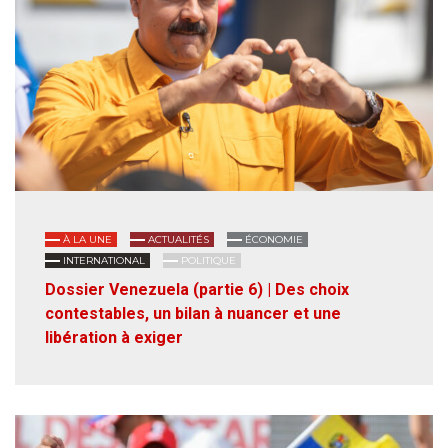
À LA UNE
ACTUALITÉS
ÉCONOMIE
INTERNATIONAL
POLITIQUE
Dossier Venezuela (partie 6) | Des choix
contestables, un bilan à nuancer et une
libération à exiger