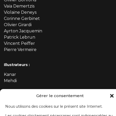
Vaïa Demertzis
Violaine Deneys
Corinne Gerbinet
Olivier Girardi
Ayrton Jacquemin
Patrick Lebrun
Vincent Peiffer
Pierre Vermeire
Illustrateurs :
Kanar
Mehdi
Gérer le consentement
ABONNEZ-VOUS À NOTRE NEWSLETTER
Nous utilisons des cookies sur le présent site Internet.
Prénom
Les cookies strictement nécessaires sont indispensables au