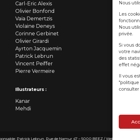
Nous utili
Carl-Eric Alexis
Olivier Bonfond
Les cooki
Vaïa Demertzis
fonctionn
Violaine Deneys
Nous util
Corinne Gerbinet
privée.
Olivier Girardi
Si vous d
Ayrton Jacquemin
votre navi
Patrick Lebrun
des stati
Vincent Peiffer
effet néga
Pierre Vermeire
Il vous es
"politiqu
consulter 
Illustrateurs :
Kanar
Mehdi
Acc
onsable: Patrick Lebrun, Rue de Namur 47 – 5000 BEEZ / Webmaster :
Olivie