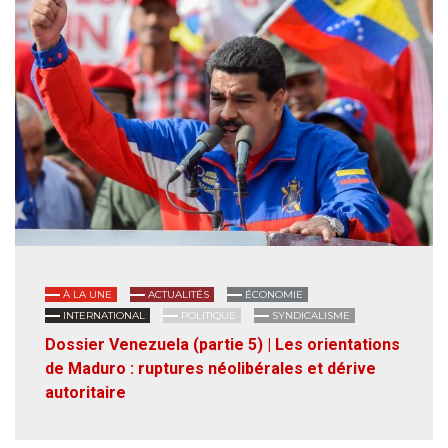
À LA UNE
ACTUALITÉS
ÉCONOMIE
INTERNATIONAL
POLITIQUE
SYNDICALISME
Dossier Venezuela (partie 5) | Les orientations
de Maduro : ruptures néolibérales et dérive
autoritaire