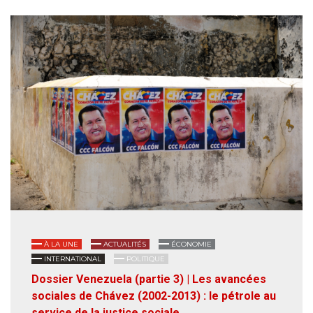
À LA UNE
ACTUALITÉS
ÉCONOMIE
INTERNATIONAL
POLITIQUE
Dossier Venezuela (partie 3) | Les avancées
sociales de Chávez (2002-2013) : le pétrole au
service de la justice sociale