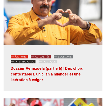
À LA UNE
ACTUALITÉS
ÉCONOMIE
INTERNATIONAL
POLITIQUE
Dossier Venezuela (partie 6) | Des choix
contestables, un bilan à nuancer et une
libération à exiger