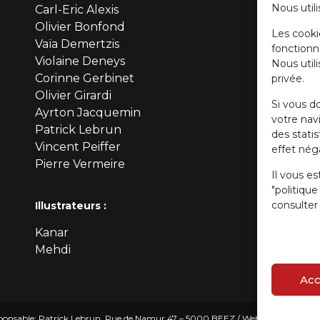
Nous utili
Carl-Eric Alexis
Olivier Bonfond
Les cooki
Vaïa Demertzis
fonctionn
Violaine Deneys
Nous util
Corinne Gerbinet
privée.
Olivier Girardi
Si vous d
Ayrton Jacquemin
votre navi
Patrick Lebrun
des stati
Vincent Peiffer
effet néga
Pierre Vermeire
Il vous es
"politiqu
consulter 
Illustrateurs :
Kanar
Mehdi
Acc
onsable: Patrick Lebrun, Rue de Namur 47 – 5000 BEEZ / Webmaster :
Olivie