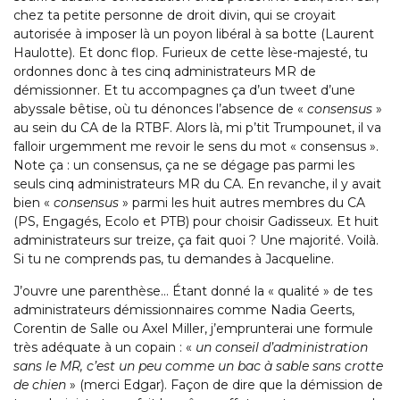
chez ta petite personne de droit divin, qui se croyait
autorisée à imposer là un poyon libéral à sa botte (Laurent
Haulotte). Et donc flop. Furieux de cette lèse-majesté, tu
ordonnes donc à tes cinq administrateurs MR de
démissionner. Et tu accompagnes ça d’un tweet d’une
abyssale bêtise, où tu dénonces l’absence de «
consensus
»
au sein du CA de la RTBF. Alors là, mi p’tit Trumpounet, il va
falloir urgemment me revoir le sens du mot « consensus ».
Note ça : un consensus, ça ne se dégage pas parmi les
seuls cinq administrateurs MR du CA. En revanche, il y avait
bien «
consensus
» parmi les huit autres membres du CA
(PS, Engagés, Ecolo et PTB) pour choisir Gadisseux. Et huit
administrateurs sur treize, ça fait quoi ? Une majorité. Voilà.
Si tu ne comprends pas, tu demandes à Jacqueline.
J’ouvre une parenthèse… Étant donné la « qualité » de tes
administrateurs démissionnaires comme Nadia Geerts,
Corentin de Salle ou Axel Miller, j’emprunterai une formule
très adéquate à un copain : «
un conseil d’administration
sans le MR, c’est un peu comme un bac à sable sans crotte
de chien
» (merci Edgar). Façon de dire que la démission de