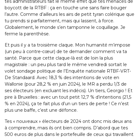
tes administrateurs fait le même effet que tes menaces de
boycott de la RTBF : ça en touche une sans faire bouger
l’autre. Comme d’ailleurs les airs de petit tyran colérique que
tu prends si parfaitement, mais qui lassent, à force.
Globalement, le monde s’en tamponne le coquillage. Je
ferme la parenthèse.
Et puis il y a ta troisième claque. Mon humanité m’impose
(un peu à contre-cœur) de te demander comment va ta
santé. Parce que cette claque-là est de loin la plus
magistrale : un peu plus tard le même vendredi sortait le
volet sondage politique de l’Enquête nationale RTBF-VRT-
De Standaard. Avec 18,3 % des intentions de vote en
Wallonie (pour 28,2 % en juin 2024), le MR a perdu 1/3 de
ses électeurs (en excluant les indécis). Un tiers, Georgio ! Et
pire à Bruxelles : avec un tout petit 12,7 % d’intentions (21,5
% en 2024), ça te fait plus d’un un tiers de perte ! Ce n’est
plus une baffe, c’est une défonce.
Tes « nouveaux » électeurs de 2024 ont donc mis deux ans
à comprendre, mais ils ont bien compris. D’abord que tes
500 euros de plus dans le portefeuille de ceux qui travaillent