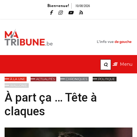
Bienvenue!
10/08/2026
MaTribune.b
L'info vue de gauche
Menu
À LA UNE
ACTUALITÉS
CHRONIQUES
POLITIQUE
WALLONIE
À part ça … Tête à
claques