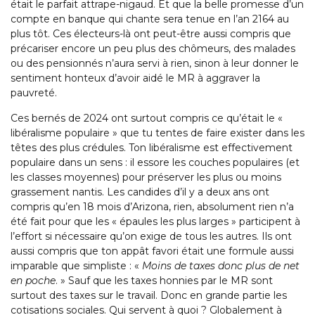
était le parfait attrape-nigaud. Et que la belle promesse d’un
compte en banque qui chante sera tenue en l’an 2164 au
plus tôt. Ces électeurs-là ont peut-être aussi compris que
précariser encore un peu plus des chômeurs, des malades
ou des pensionnés n’aura servi à rien, sinon à leur donner le
sentiment honteux d’avoir aidé le MR à aggraver la
pauvreté.
Ces bernés de 2024 ont surtout compris ce qu’était le «
libéralisme populaire » que tu tentes de faire exister dans les
têtes des plus crédules. Ton libéralisme est effectivement
populaire dans un sens : il essore les couches populaires (et
les classes moyennes) pour préserver les plus ou moins
grassement nantis. Les candides d’il y a deux ans ont
compris qu’en 18 mois d’Arizona, rien, absolument rien n’a
été fait pour que les « épaules les plus larges » participent à
l’effort si nécessaire qu’on exige de tous les autres. Ils ont
aussi compris que ton appât favori était une formule aussi
imparable que simpliste : «
Moins de taxes donc plus de net
en poche
. » Sauf que les taxes honnies par le MR sont
surtout des taxes sur le travail. Donc en grande partie les
cotisations sociales. Qui servent à quoi ? Globalement à