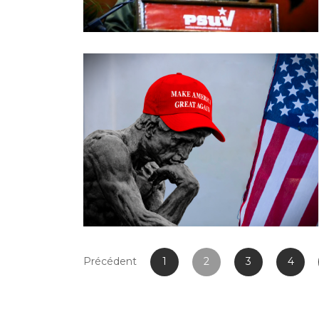
Précédent
1
2
3
4