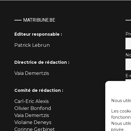
MATRIBUNE.BE
P
Éditeur responsable :
Patrick Lebrun
No
Directrice de rédaction :
Vaïa Demertzis
E-
Comité de rédaction :
Nous utili
Carl-Eric Alexis
Olivier Bonfond
Les cooki
Vaïa Demertzis
fonctionn
Violaine Deneys
Nous util
Corinne Gerbinet
privée.