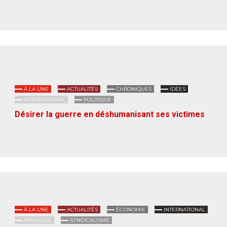
À LA UNE
ACTUALITÉS
CHRONIQUES
IDÉES
INTERNATIONAL
POLITIQUE
Désirer la guerre en déshumanisant ses victimes
À LA UNE
ACTUALITÉS
ÉCONOMIE
INTERNATIONAL
POLITIQUE
SYNDICALISME