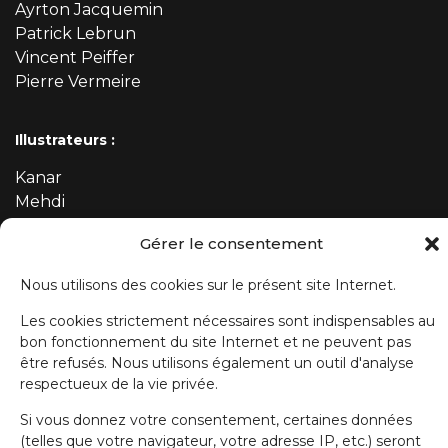
Ayrton Jacquemin
Patrick Lebrun
Vincent Peiffer
Pierre Vermeire
Illustrateurs :
Kanar
Mehdi
Gérer le consentement
ABONNEZ-VOUS À NOTRE NEWSLETTER
Nous utilisons des cookies sur le présent site Internet.
Les cookies strictement nécessaires sont indispensables au
Prénom
bon fonctionnement du site Internet et ne peuvent pas
être refusés. Nous utilisons également un outil d'analyse
respectueux de la vie privée.
Nom de famille
Si vous donnez votre consentement, certaines données
(telles que votre navigateur, votre adresse IP, etc.) seront