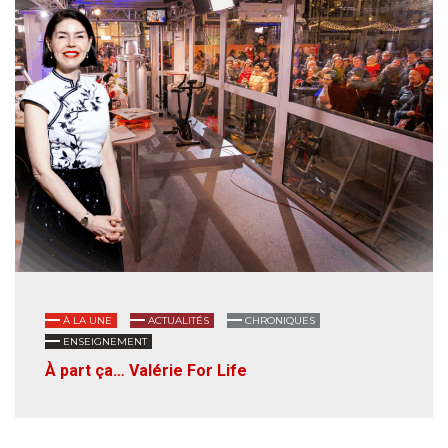
À LA UNE
ACTUALITÉS
CHRONIQUES
ENSEIGNEMENT
À part ça… Valérie For Life