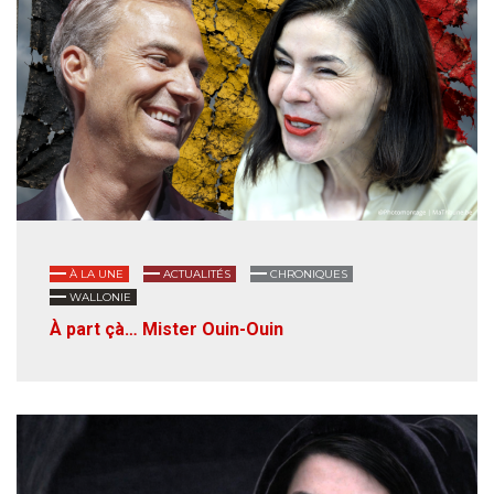
À LA UNE
ACTUALITÉS
CHRONIQUES
WALLONIE
À part çà… Mister Ouin-Ouin