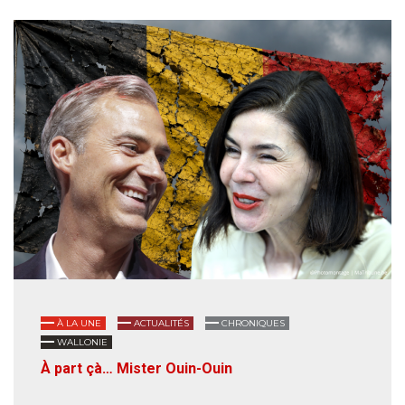
À LA UNE
ACTUALITÉS
CHRONIQUES
WALLONIE
À part çà… Mister Ouin-Ouin