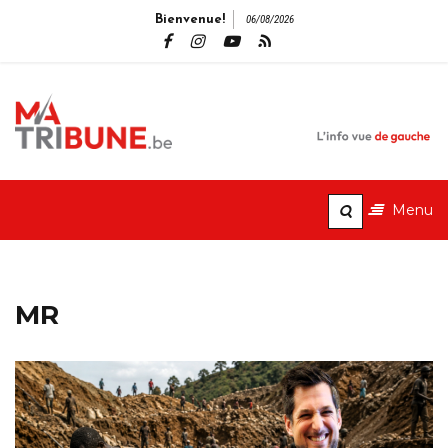
Bienvenue!
06/08/2026
MaTribune.b
Pagination
L'info vue de gauche
des
Menu
publications
MR