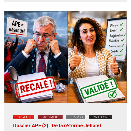
À LA UNE
ACTUALITÉS
EMPLOI
WALLONIE
Dossier APE (2) | De la réforme Jeholet