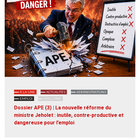
À LA UNE
ACTUALITÉS
ADMINISTRATIONS
EMPLOI
WALLONIE
Dossier APE (3) | La nouvelle réforme du
ministre Jeholet : inutile, contre-productive et
dangereuse pour l’emploi