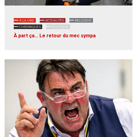
À LA UNE
ACTUALITÉS
BELGIQUE
CHRONIQUES
POLITIQUE
À part ça… Le retour du mec sympa