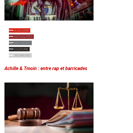
À LA UNE
ACTUALITÉS
BELGIQUE
CULTURE
JEUNESSE
Achille & Tmoin : entre rap et barricades