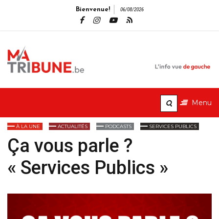
Bienvenue!
06/08/2026
MaTribune.b
L'info vue de gauche
Menu
À LA UNE
ACTUALITÉS
PODCASTS
SERVICES PUBLICS
Ça vous parle ?
« Services Publics »