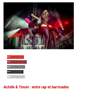
À LA UNE
ACTUALITÉS
BELGIQUE
CULTURE
JEUNESSE
Achille & Tmoin : entre rap et barricades