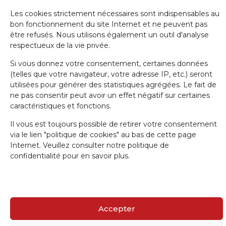
Les cookies strictement nécessaires sont indispensables au
bon fonctionnement du site Internet et ne peuvent pas
Nom de famille
être refusés. Nous utilisons également un outil d'analyse
respectueux de la vie privée.
Si vous donnez votre consentement, certaines données
E-mail
(telles que votre navigateur, votre adresse IP, etc.) seront
utilisées pour générer des statistiques agrégées. Le fait de
ne pas consentir peut avoir un effet négatif sur certaines
J'accepte la politique de confidentialité.
caractéristiques et fonctions.
Il vous est toujours possible de retirer votre consentement
via le lien "politique de cookies" au bas de cette page
Internet. Veuillez consulter notre politique de
confidentialité pour en savoir plus.
IRW-CGSP 2024 / Responsable: Patrick Lebrun, Rue de Namur 47 –
5000 BEEZ / Webmaster :
Olivier Girardi
/ Website by
a.
Accepter