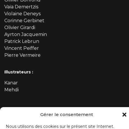
Vaïa Demertzis
Violaine Deneys
Corinne Gerbinet
Olivier Girardi
Ayrton Jacquemin
Patrick Lebrun
Vincent Peiffer
Pierre Vermeire
Illustrateurs :
Kanar
Mehdi
ABONNEZ-VOUS À NOTRE NEWSLETTER
Gérer le consentement
Prénom
Nous utilisons des cookies sur le présent site Internet.