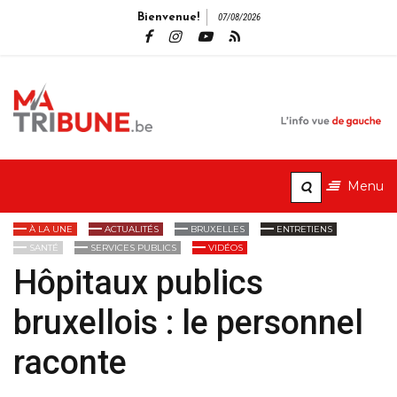
Bienvenue!
07/08/2026
MaTribune.b
L'info vue de gauche
Menu
À LA UNE
ACTUALITÉS
BRUXELLES
ENTRETIENS
SANTÉ
SERVICES PUBLICS
VIDÉOS
Hôpitaux publics
bruxellois : le personnel
raconte