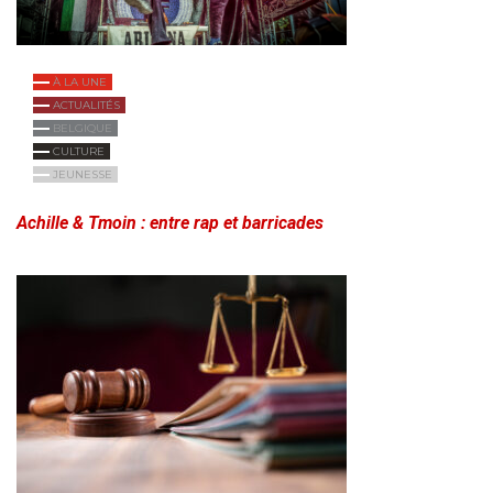
À LA UNE
ACTUALITÉS
BELGIQUE
CULTURE
JEUNESSE
Achille & Tmoin : entre rap et barricades