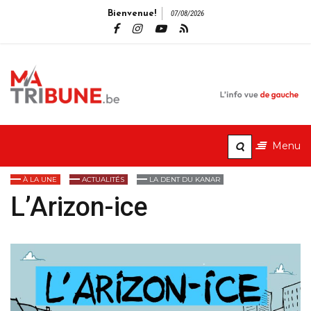
Bienvenue!
07/08/2026
MaTribune.b
L'info vue de gauche
Menu
À LA UNE
ACTUALITÉS
LA DENT DU KANAR
L’Arizon-ice