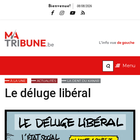
Bienvenue!
08/08/2026
MaTribune.b
L'info vue de gauche
Menu
À LA UNE
ACTUALITÉS
LA DENT DU KANAR
Le déluge libéral