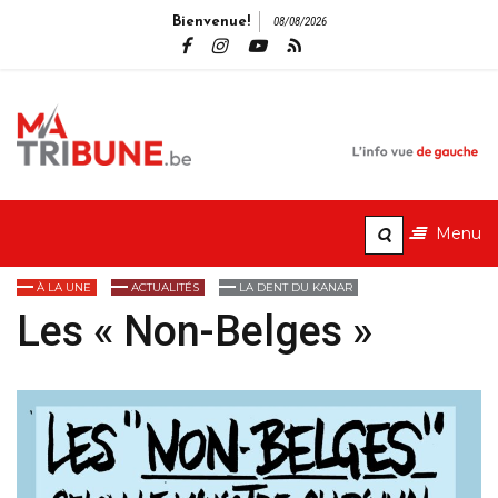
Bienvenue!
08/08/2026
MaTribune.b
L'info vue de gauche
Menu
À LA UNE
ACTUALITÉS
LA DENT DU KANAR
Les « Non-Belges »