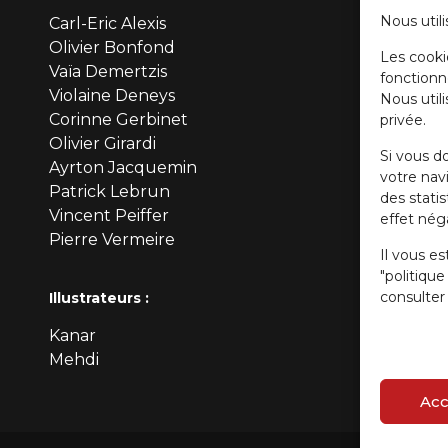
Nous utili
Carl-Eric Alexis
Olivier Bonfond
Les cooki
Vaïa Demertzis
fonctionn
Violaine Deneys
Nous util
Corinne Gerbinet
privée.
Olivier Girardi
Si vous d
Ayrton Jacquemin
votre navi
Patrick Lebrun
des stati
Vincent Peiffer
effet néga
Pierre Vermeire
Il vous es
"politiqu
consulter 
Illustrateurs :
Kanar
Mehdi
Acc