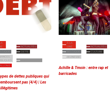
LA
À LA
NE
ACTUALITÉS
UNE
ACTUALITÉS
ELGIQUE
DETTE
BELGIQUE
CULTURE
NANCES
JEUNESSE
UBLIQUES
INTERNATIONAL
ALLONIE
Achille & Tmoin : entre rap et
barricades
types de dettes publiques qui
remboursent pas (4/4) | Les
 illégitimes