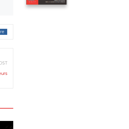
re
OST
eurs