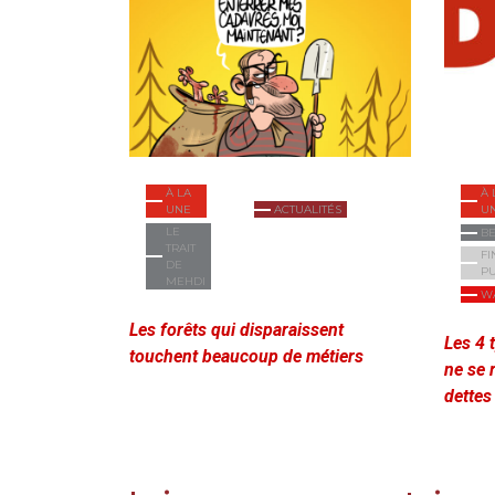
À LA
À 
UNE
ACTUALITÉS
U
LE
B
TRAIT
FI
DE
P
MEHDI
W
Les forêts qui disparaissent
Les 4 
touchent beaucoup de métiers
ne se 
dettes