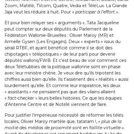
Zoom, Matélé, TVcom, Quatre, Vedia et TéléLux. La Grande
Jaja veut les réduire à huit. Pour
« participer à l’effort »
.
Et pour bien relayer ses « arguments », Tata Jacqueline
peut compter sur deux députés du Parlement de la
Fédération Wallonie-Bruxelles : Olivier Maroy (MR) et
Armelle Gysen (Les Engagés). Deux « experts » issus du
sérail RTBF, et ayant bénéficié comme il se doit des
chipotages « télépotiques » de leur parti pour devenir
députés wallons/FWB. Et c’est beau de voir comment ces
deux Télétubbies de la politique wallonne sont en phase
avec leur ministre chérie. Je veux dire qu’ils tripotent les
chiffres aussi bien qu’elle. Ils t’assènent des « réalités » aussi
lourdement qu’elle. Et comme leur inspiratrice, les deux
« assistants » ne pensaient pas que des vilains allaient
«
fact-checker
» leurs belles histoires. Ce que les équipes
d’Antenne Centre et de Notélé viennent de faire.
Pour justifier l’impérieuse nécessité de réformer les télés
locales, Olivier Maroy martèle que, tatatam !,
« plus de la
moitié des médias de proximité sont en faillite virtuelle ».