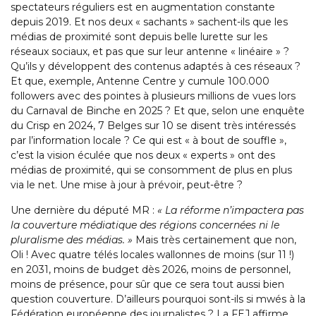
spectateurs réguliers est en augmentation constante
depuis 2019. Et nos deux « sachants » sachent-ils que les
médias de proximité sont depuis belle lurette sur les
réseaux sociaux, et pas que sur leur antenne « linéaire » ?
Qu’ils y développent des contenus adaptés à ces réseaux ?
Et que, exemple, Antenne Centre y cumule 100.000
followers avec des pointes à plusieurs millions de vues lors
du Carnaval de Binche en 2025 ? Et que, selon une enquête
du Crisp en 2024, 7 Belges sur 10 se disent très intéressés
par l’information locale ? Ce qui est « à bout de souffle »,
c’est la vision éculée que nos deux « experts » ont des
médias de proximité, qui se consomment de plus en plus
via le net. Une mise à jour à prévoir, peut-être ?
Une dernière du député MR :
« La réforme n’impactera pas
la couverture médiatique des régions concernées ni le
pluralisme des médias. »
Mais très certainement que non,
Oli ! Avec quatre télés locales wallonnes de moins (sur 11 !)
en 2031, moins de budget dès 2026, moins de personnel,
moins de présence, pour sûr que ce sera tout aussi bien
question couverture. D’ailleurs pourquoi sont-ils si mwés à la
Fédération européenne des journalistes ? La FEJ affirme