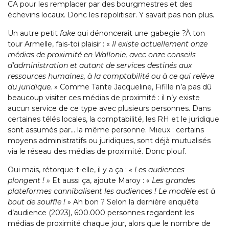
CA pour les remplacer par des bourgmestres et des
échevins locaux. Donc les repolitiser. Y savait pas non plus.
Un autre petit
fake
qui dénoncerait une gabegie ?À ton
tour Armelle, fais-toi plaisir : «
Il existe actuellement onze
médias de proximité en Wallonie, avec onze conseils
d’administration et autant de services destinés aux
ressources humaines, à la comptabilité ou à ce qui relève
du juridique.
» Comme Tante Jacqueline, Fifille n’a pas dû
beaucoup visiter ces médias de proximité : il n’y existe
aucun service de ce type avec plusieurs personnes. Dans
certaines télés locales, la comptabilité, les RH et le juridique
sont assumés par… la même personne. Mieux : certains
moyens administratifs ou juridiques, sont déjà mutualisés
via le réseau des médias de proximité. Donc plouf.
Oui mais, rétorque-t-elle, il y a ça :
« Les audiences
plongent ! »
Et aussi ça, ajoute Maroy : «
Les grandes
plateformes cannibalisent les audiences ! Le modèle est à
bout de souffle !
» Ah bon ? Selon la dernière enquête
d’audience (2023), 600.000 personnes regardent les
médias de proximité chaque jour, alors que le nombre de