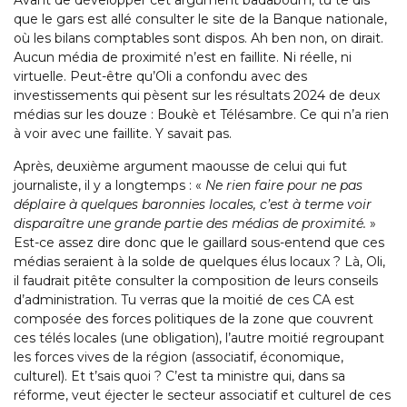
Avant de développer cet argument badaboum, tu te dis
que le gars est allé consulter le site de la Banque nationale,
où les bilans comptables sont dispos. Ah ben non, on dirait.
Aucun média de proximité n’est en faillite. Ni réelle, ni
virtuelle. Peut-être qu’Oli a confondu avec des
investissements qui pèsent sur les résultats 2024 de deux
médias sur les douze : Boukè et Télésambre. Ce qui n’a rien
à voir avec une faillite. Y savait pas.
Après, deuxième argument maousse de celui qui fut
journaliste, il y a longtemps : «
Ne rien faire pour ne pas
déplaire à quelques baronnies locales, c’est à terme voir
disparaître une grande partie des médias de proximité.
»
Est-ce assez dire donc que le gaillard sous-entend que ces
médias seraient à la solde de quelques élus locaux ? Là, Oli,
il faudrait pitête consulter la composition de leurs conseils
d’administration. Tu verras que la moitié de ces CA est
composée des forces politiques de la zone que couvrent
ces télés locales (une obligation), l’autre moitié regroupant
les forces vives de la région (associatif, économique,
culturel). Et t’sais quoi ? C’est ta ministre qui, dans sa
réforme, veut éjecter le secteur associatif et culturel de ces