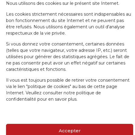
Nous utilisons des cookies sur le présent site Internet.
Les cookies strictement nécessaires sont indispensables au
bon fonctionnement du site Internet et ne peuvent pas
E-mail
être refusés. Nous utilisons également un outil d'analyse
respectueux de la vie privée.
J'accepte la politique de confidentialité.
Si vous donnez votre consentement, certaines données
(telles que votre navigateur, votre adresse IP, etc.) seront
utilisées pour générer des statistiques agrégées. Le fait de
ne pas consentir peut avoir un effet négatif sur certaines
caractéristiques et fonctions.
Il vous est toujours possible de retirer votre consentement
IRW-CGSP 2024 / Responsable: Patrick Lebrun, Rue de Namur 47 –
via le lien "politique de cookies" au bas de cette page
5000 BEEZ / Webmaster :
Olivier Girardi
/ Website by
a.
Internet. Veuillez consulter notre politique de
confidentialité pour en savoir plus.
Accepter