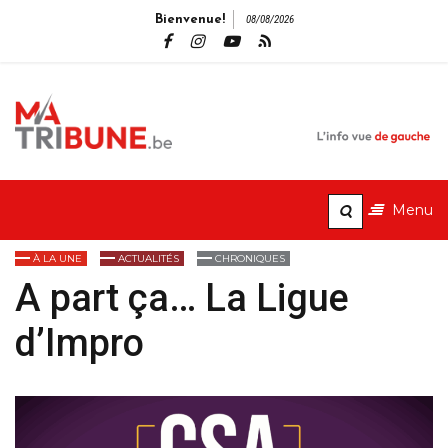
Bienvenue!
08/08/2026
MaTribune.b
L'info vue de gauche
Menu
À LA UNE
ACTUALITÉS
CHRONIQUES
A part ça… La Ligue
d’Impro