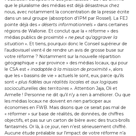
que le pluralisme des médias est déjà désastreux chez
nous, avec notamment la concentration de la presse écrite
dans un seul groupe (absorption d’IPM par Rossel). La FEJ
pointe déjà des
« déserts informationnels »
dans certaines
régions de Wallonie. Et conclut que la « réforme » des
médias publics de proximité
« ne peut qu’aggraver la
situation ».
Et tiens, pourquoi donc le Conseil supérieur de
l’audiovisuel vient-il de rendre un avis de grosse buse sur
votre réforme ? Notamment sur la nouvelle répartition
géographique « par province » des médias locaux, qui pour
le CSA est
« inadaptée à la mission de proximité »
, alors
que les « bassins de vie » actuels le sont, eux, parce qu’ils
sont
« plus fidèles aux réalités locales et aux logiques
socioculturelles des territoires »
. Attention Jaja, Oli et
Armelle ! Personne ne dit qu’il n’y a rien à améliorer. Ou que
les médias locaux ne doivent en rien participer aux
économies en FWB. Mais disons que ce serait pas mal de
« réformer » sur base de réalités, de données, de chiffres
objectifs, et pas sur un carton de bière avec des trucs-brolls
fantasmés. Or là, à ce jour, rien n’est sérieusement chiffré.
Aucune étude préalable sur l’impact de votre réforme n’a