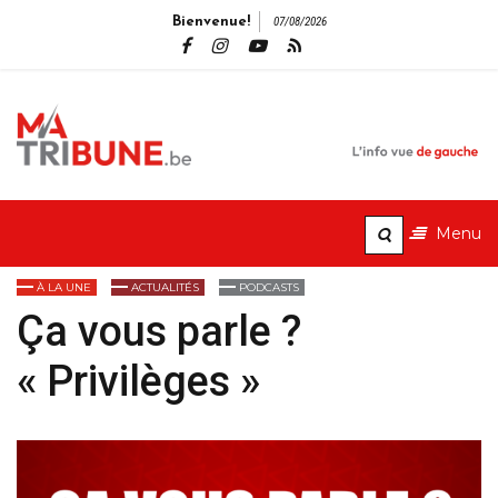
Bienvenue!
07/08/2026
MaTribune.b
L'info vue de gauche
Menu
À LA UNE
ACTUALITÉS
PODCASTS
Ça vous parle ?
« Privilèges »