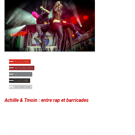
À LA UNE
ACTUALITÉS
BELGIQUE
CULTURE
JEUNESSE
Achille & Tmoin : entre rap et barricades