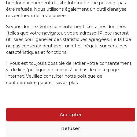
bon fonctionnement du site Internet et ne peuvent pas
Nom de famille
être refusés. Nous utilisons également un outil d'analyse
respectueux de la vie privée.
Si vous donnez votre consentement, certaines données
E-mail
(telles que votre navigateur, votre adresse IP, etc.) seront
utilisées pour générer des statistiques agrégées. Le fait de
ne pas consentir peut avoir un effet négatif sur certaines
J'accepte la politique de confidentialité.
caractéristiques et fonctions.
Il vous est toujours possible de retirer votre consentement
via le lien "politique de cookies" au bas de cette page
Internet. Veuillez consulter notre politique de
confidentialité pour en savoir plus.
IRW-CGSP 2024 / Responsable: Patrick Lebrun, Rue de Namur 47 –
5000 BEEZ / Webmaster :
Olivier Girardi
/ Website by
a.
Accepter
Refuser