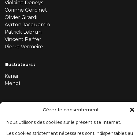
Violaine Deneys
Corinne Gerbinet
Olivier Girardi
Ayrton Jacquemin
Patrick Lebrun
Vincent Peiffer
Pierre Vermeire
Illustrateurs :
Kanar
Mehdi
ABONNEZ-VOUS À NOTRE NEWSLETTER
Gérer le consentement
Prénom
Nous utilisons des cookies sur le présent site Internet.
Les cookies strictement nécessaires sont indispensables au