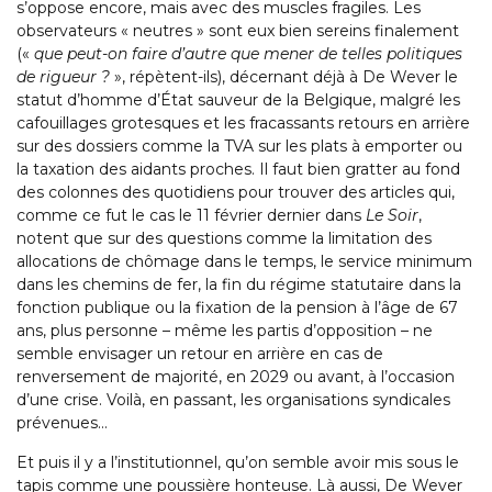
s’oppose encore, mais avec des muscles fragiles. Les
observateurs « neutres » sont eux bien sereins finalement
(«
que peut-on faire d’autre que mener de telles politiques
de rigueur ?
», répètent-ils), décernant déjà à De Wever le
statut d’homme d’État sauveur de la Belgique, malgré les
cafouillages grotesques et les fracassants retours en arrière
sur des dossiers comme la TVA sur les plats à emporter ou
la taxation des aidants proches. Il faut bien gratter au fond
des colonnes des quotidiens pour trouver des articles qui,
comme ce fut le cas le 11 février dernier dans
Le Soir
,
notent que sur des questions comme la limitation des
allocations de chômage dans le temps, le service minimum
dans les chemins de fer, la fin du régime statutaire dans la
fonction publique ou la fixation de la pension à l’âge de 67
ans, plus personne – même les partis d’opposition – ne
semble envisager un retour en arrière en cas de
renversement de majorité, en 2029 ou avant, à l’occasion
d’une crise. Voilà, en passant, les organisations syndicales
prévenues…
Et puis il y a l’institutionnel, qu’on semble avoir mis sous le
tapis comme une poussière honteuse. Là aussi, De Wever