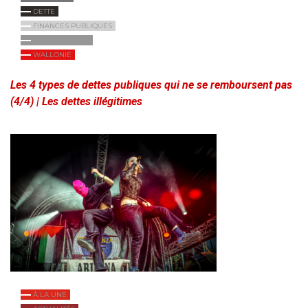
DETTE
FINANCES PUBLIQUES
INTERNATIONAL
WALLONIE
Les 4 types de dettes publiques qui ne se remboursent pas
(4/4) | Les dettes illégitimes
À LA UNE