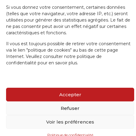
Si vous donnez votre consentement, certaines données
(telles que votre navigateur, votre adresse IP, etc.) seront
utilisées pour générer des statistiques agrégées. Le fait de
IRW-CGSP 2024 / Responsable: Patrick Lebrun, Rue de Namur 47 –
ne pas consentir peut avoir un effet négatif sur certaines
5000 BEEZ / Webmaster :
Olivier Girardi
/ Website by
a.
caractéristiques et fonctions.
Il vous est toujours possible de retirer votre consentement
via le lien "politique de cookies" au bas de cette page
Internet. Veuillez consulter notre politique de
confidentialité pour en savoir plus.
Accepter
Refuser
Voir les préférences
Politique de confidentialité