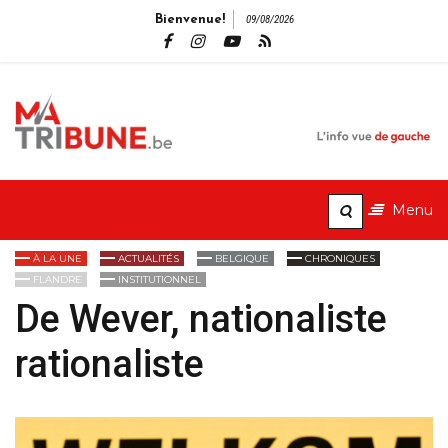
Bienvenue!
09/08/2026
MaTribune.b
L'info vue de gauche
Menu
À LA UNE
ACTUALITÉS
BELGIQUE
CHRONIQUES
FLANDRE
INSTITUTIONNEL
De Wever, nationaliste
rationaliste