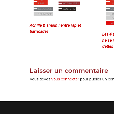
UNE
ACTUALITÉS
U
BELGIQUE
CULTURE
B
FI
JEUNESSE
P
W
Achille & Tmoin : entre rap et
barricades
Les 4 
ne se 
dettes 
Laisser un commentaire
Vous devez
vous connecter
pour publier un co