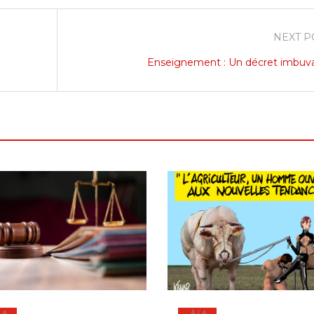
NEXT P
Enseignement : Un décret imbuv
LA
À LA