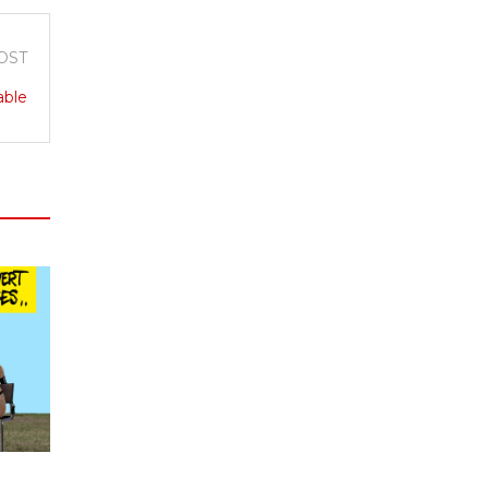
OST
able