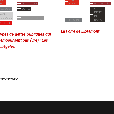
NE
ACTUALITÉS
UNE
ACTUALITÉS
LA
ELGIQUE
DETTE
DENT
NANCES
DU
UBLIQUES
INTERNATIONAL
DESSINS
KANAR
ALLONIE
La Foire de Libramont
types de dettes publiques qui
remboursent pas (3/4) | Les
illégales
mmentaire.