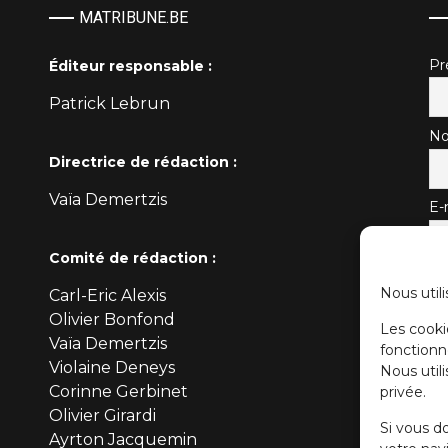
MATRIBUNE.BE
P
Éditeur responsable :
Patrick Lebrun
No
Directrice de rédaction :
Vaïa Demertzis
E-
Comité de rédaction :
Nous utili
Carl-Eric Alexis
Olivier Bonfond
Les cooki
Vaïa Demertzis
fonctionn
Violaine Deneys
Nous util
Corinne Gerbinet
privée.
Olivier Girardi
Si vous d
Ayrton Jacquemin