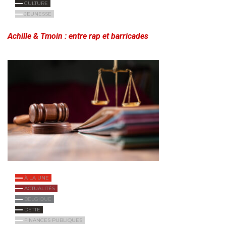
CULTURE
JEUNESSE
Achille & Tmoin : entre rap et barricades
À LA UNE
ACTUALITÉS
BELGIQUE
DETTE
FINANCES PUBLIQUES