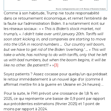
Comme à son habitude, Trump nie toute responsabilité
dans ce retournement économique, et remet l’entièreté de
la faute sur l’administration Biden. Il a notamment écrit sur
les réseaux sociaux : « «
This is Biden’s stock market, not
trump’s, ».
I didn’t take over until january 20th. Tariffs will
soon start kicking in, and companies are starting to move
into the USA in record numbers … Our country will boom,
but we have to get rid of the Biden ‘overhang.’ … « This will
take a while, has nothing to do with tariffs, only that he left
us with bad numbers, but when the boom begins, it will be
like no other. Be patient!!! »
»
[3]
Soyez patients ? Assez cocasse pour quelqu’un qui prédisait
le retour immédiatement à un nouvel âge d’or (comme il
affirmait mettre fin à la guerre en Ukraine en 24 heures) …
Pour la suite, le FMI prévoit une croissance de 1,8 % en
2025, ce qui représente une baisse de 0,9 point par rapport
aux précédentes estimations (février 2025) et 1 point de
moins par rapport à 2024.