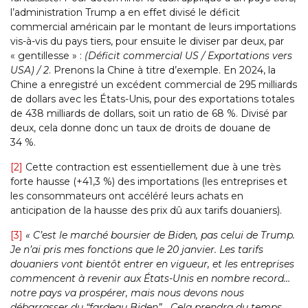
l’administration Trump a en effet divisé le déficit
commercial américain par le montant de leurs importations
vis-à-vis du pays tiers, pour ensuite le diviser par deux, par
« gentillesse » :
(Déficit commercial US / Exportations vers
USA) / 2
. Prenons la Chine à titre d’exemple. En 2024, la
Chine a enregistré un excédent commercial de 295 milliards
de dollars avec les États-Unis, pour des exportations totales
de 438 milliards de dollars, soit un ratio de 68 %. Divisé par
deux, cela donne donc un taux de droits de douane de
34 %.
[2]
Cette contraction est essentiellement due à une très
forte hausse (+41,3 %) des importations (les entreprises et
les consommateurs ont accéléré leurs achats en
anticipation de la hausse des prix dû aux tarifs douaniers).
[3]
« C’est le marché boursier de Biden, pas celui de Trump.
Je n’ai pris mes fonctions que le 20 janvier. Les tarifs
douaniers vont bientôt entrer en vigueur, et les entreprises
commencent à revenir aux États-Unis en nombre record…
notre pays va prospérer, mais nous devons nous
débarrasser du “fardeau Biden”… Cela prendra du temps,