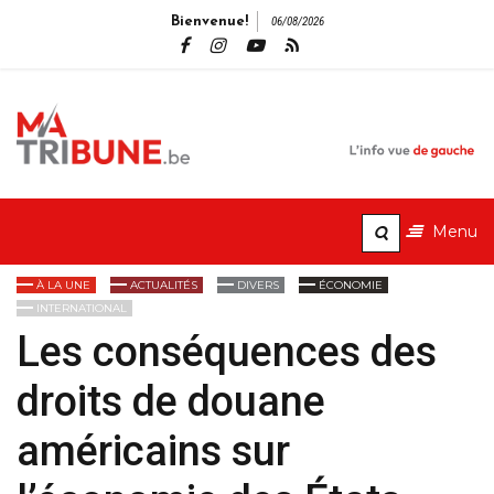
Bienvenue!
06/08/2026
MaTribune.b
L'info vue de gauche
Menu
À LA UNE
ACTUALITÉS
DIVERS
ÉCONOMIE
INTERNATIONAL
Les conséquences des
droits de douane
américains sur