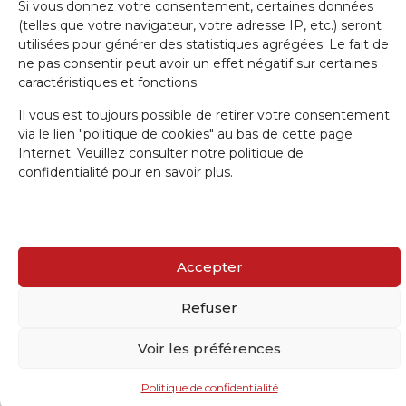
Si vous donnez votre consentement, certaines données
IRW-CGSP 2024 / Responsable: Patrick Lebrun, Rue de Namur 47 –
(telles que votre navigateur, votre adresse IP, etc.) seront
5000 BEEZ / Webmaster :
Olivier Girardi
/ Website by
a.
utilisées pour générer des statistiques agrégées. Le fait de
ne pas consentir peut avoir un effet négatif sur certaines
caractéristiques et fonctions.
Il vous est toujours possible de retirer votre consentement
via le lien "politique de cookies" au bas de cette page
Internet. Veuillez consulter notre politique de
confidentialité pour en savoir plus.
Accepter
Refuser
Voir les préférences
Politique de confidentialité