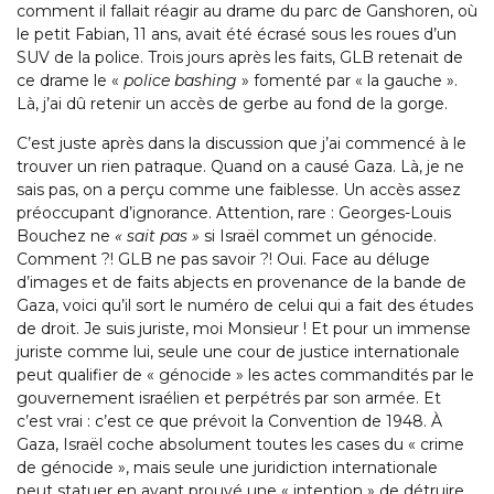
comment il fallait réagir au drame du parc de Ganshoren, où
le petit Fabian, 11 ans, avait été écrasé sous les roues d’un
SUV de la police. Trois jours après les faits, GLB retenait de
ce drame le «
police bashing
» fomenté par « la gauche ».
Là, j’ai dû retenir un accès de gerbe au fond de la gorge.
C’est juste après dans la discussion que j’ai commencé à le
trouver un rien patraque. Quand on a causé Gaza. Là, je ne
sais pas, on a perçu comme une faiblesse. Un accès assez
préoccupant d’ignorance. Attention, rare : Georges-Louis
Bouchez ne
« sait pas »
si Israël commet un génocide.
Comment ?! GLB ne pas savoir ?! Oui. Face au déluge
d’images et de faits abjects en provenance de la bande de
Gaza, voici qu’il sort le numéro de celui qui a fait des études
de droit. Je suis juriste, moi Monsieur ! Et pour un immense
juriste comme lui, seule une cour de justice internationale
peut qualifier de « génocide » les actes commandités par le
gouvernement israélien et perpétrés par son armée. Et
c’est vrai : c’est ce que prévoit la Convention de 1948. À
Gaza, Israël coche absolument toutes les cases du « crime
de génocide », mais seule une juridiction internationale
peut statuer en ayant prouvé une « intention » de détruire,