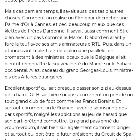
petite pension, etc, etc…
Mais ces derniers temps, il savait aussi des tas d’autres
choses. Comment on réalise un film pour décrocher une
Palme d’Or à Cannes, et ceci beaucoup mieux que ces
klettes de Frères Dardenne. Il savait aussi comment être
bien avec un pays comme le Maroc. D’abord en allant y
faire la teuf avec ses amis animateurs d’RTL. Puis, dans un
étourdissant triple-Lutz de diplomatie parallèle, en
promettant à des ministres locaux que la Belgique allait
bientôt reconnaître la souveraineté du Maroc sur le Sahara
occidental. Allez, cadeau du grand Georges-Louis, ministre-
bis des Affaires étrangères !
Excellent sportif qui sait presque passer son zizi au-dessus
de la barre, GLB sait bien sûr aussi comment on préside un
tout grand club de foot comme les Francs Borains. Et
surtout comment on le finance : avec le sponsoring des
paris sportifs, malgré les addictions au jeu de hasard que
son parti prétend combattre. En grand passionné du
vroum-vroum, il sait bien sûr également comment diriger
et surtout qui doit être le futur président du Circuit de Spa-