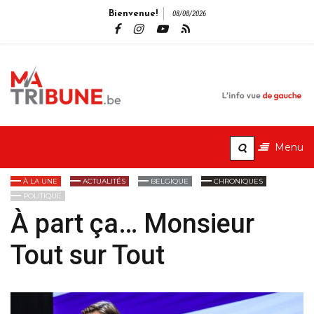
Bienvenue!
08/08/2026
MaTribune.b
L'info vue de gauche
Menu
À LA UNE
ACTUALITÉS
BELGIQUE
CHRONIQUES
POLITIQUE
À part ça… Monsieur
Tout sur Tout