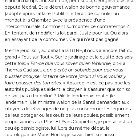
Francorchamps : lui. Sauf que, petit souci, Georges-Louis est
député fédéral. Et le décret wallon de bonne gouvernance
(adopté après l’affaire Publifin) interdit de cumuler un
mandat à la Chambre avec la présidence d’une
intercommunale. Comment surmonter ce contretemps ?
En tentant de modifier la loi, pardi. Juste pour lui. Ou alors
en essayant de la contourner. Ce qui n’est pas gagné.
Même jeudi soir, au débat à la RTBF, il nous a encore fait du
grand « Tout sur Tout ». Sur le jardinage et la qualité des sols,
cette fois.
« Est-ce que vous savez qu’en Wallonie,
dit-il à
Thomas Gadisseux,
on
a créé un subside pour que vous
puissiez analyser la terre de votre jardin si vous voulez y
faire pousser des tomates. »
Absurde, n’est-ce pas, que les
autorités publiques aident le citoyen à s’assurer que son sol
ne soit pas ultra-pollué ? Pile le lendemain matin (le
lendemain !), le ministre wallon de la Santé demandait aux
citoyens de 13 villages de ne plus consommer les légumes
de leur potager ou les œufs de leurs poules, possiblement
empoisonnés aux Pfas. Et Yves Coppieters, je pense, est un
peu épidémiologiste, lui. Lors du même débat, le
Toutologue de Mons-Borinage savait bien sûr aussi