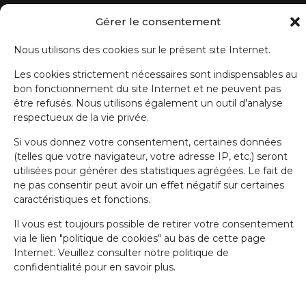
ABONNEZ-VOUS À NOTRE NEWSLETTER
Gérer le consentement
Prénom
Nous utilisons des cookies sur le présent site Internet.
Les cookies strictement nécessaires sont indispensables au
bon fonctionnement du site Internet et ne peuvent pas
Nom de famille
être refusés. Nous utilisons également un outil d'analyse
respectueux de la vie privée.
Si vous donnez votre consentement, certaines données
E-mail
(telles que votre navigateur, votre adresse IP, etc.) seront
utilisées pour générer des statistiques agrégées. Le fait de
ne pas consentir peut avoir un effet négatif sur certaines
J'accepte la politique de confidentialité.
caractéristiques et fonctions.
Il vous est toujours possible de retirer votre consentement
via le lien "politique de cookies" au bas de cette page
Internet. Veuillez consulter notre politique de
confidentialité pour en savoir plus.
IRW-CGSP 2024 / Responsable: Patrick Lebrun, Rue de Namur 47 –
5000 BEEZ / Webmaster :
Olivier Girardi
/ Website by
a.