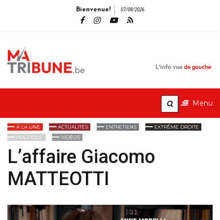
Bienvenue!
07/08/2026
MaTribune.b
L'info vue de gauche
Menu
À LA UNE
ACTUALITÉS
ENTRETIENS
EXTRÊME DROITE
POLITIQUE
VIDÉOS
L’affaire Giacomo
MATTEOTTI