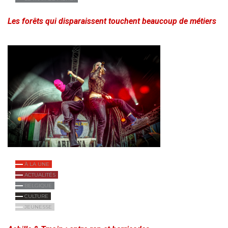
Les forêts qui disparaissent touchent beaucoup de métiers
À LA UNE
ACTUALITÉS
BELGIQUE
CULTURE
JEUNESSE