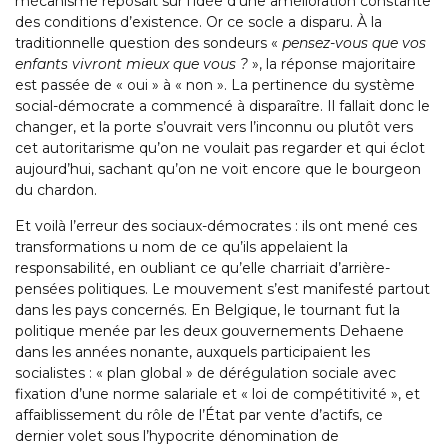
mécanisme reposait sur l’idée d’une amélioration constante
des conditions d’existence. Or ce socle a disparu. À la
traditionnelle question des sondeurs «
pensez-vous que vos
enfants vivront mieux que vous ?
», la réponse majoritaire
est passée de « oui » à « non ». La pertinence du système
social-démocrate a commencé à disparaître. Il fallait donc le
changer, et la porte s’ouvrait vers l’inconnu ou plutôt vers
cet autoritarisme qu’on ne voulait pas regarder et qui éclot
aujourd’hui, sachant qu’on ne voit encore que le bourgeon
du chardon.
Et voilà l’erreur des sociaux-démocrates : ils ont mené ces
transformations u nom de ce qu’ils appelaient la
responsabilité, en oubliant ce qu’elle charriait d’arrière-
pensées politiques. Le mouvement s’est manifesté partout
dans les pays concernés. En Belgique, le tournant fut la
politique menée par les deux gouvernements Dehaene
dans les années nonante, auxquels participaient les
socialistes : « plan global » de dérégulation sociale avec
fixation d’une norme salariale et « loi de compétitivité », et
affaiblissement du rôle de l’État par vente d’actifs, ce
dernier volet sous l’hypocrite dénomination de