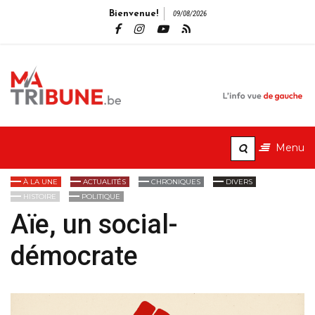
Bienvenue!
09/08/2026
MaTribune.b
L'info vue de gauche
Menu
À LA UNE
ACTUALITÉS
CHRONIQUES
DIVERS
HISTOIRE
POLITIQUE
Aïe, un social-
démocrate