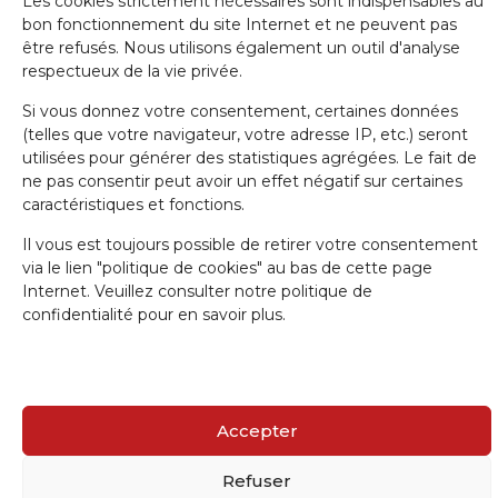
Les cookies strictement nécessaires sont indispensables au
bon fonctionnement du site Internet et ne peuvent pas
être refusés. Nous utilisons également un outil d'analyse
respectueux de la vie privée.
J'accepte la politique de confidentialité.
Si vous donnez votre consentement, certaines données
(telles que votre navigateur, votre adresse IP, etc.) seront
utilisées pour générer des statistiques agrégées. Le fait de
ne pas consentir peut avoir un effet négatif sur certaines
caractéristiques et fonctions.
IRW-CGSP 2024 / Responsable: Patrick Lebrun, Rue de Namur 47 –
Il vous est toujours possible de retirer votre consentement
5000 BEEZ / Webmaster :
Olivier Girardi
/ Website by
a.
via le lien "politique de cookies" au bas de cette page
Internet. Veuillez consulter notre politique de
confidentialité pour en savoir plus.
Accepter
Refuser