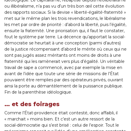
idéologique. Le capitalisme, rebaptisé depuis néolibéralisme
ou illibéralisme, n’a pas vu d’un très bon œil cette évolution
des rapports sociaux. Si la devise « liberté-égalité-fraternité »
met sur le même plan les trois revendications, le libéralisme
les met par ordre de priorité : d’abord la liberté, puis l’égalité,
ensuite la fraternité. Une priorisation qui, il faut le constater,
fout le système par terre. La décence qu’apportait la social-
démocratie se heurtait à une conception (parmi d’autres)
de la justice récompensant d’abord le mérite où ceux qui ne
sont pas jugés assez méritants ont moins de droits à une
fraternité qui les ramènerait vers plus d’égalité. Un véritable
travail de sape a commencé, avec par exemple la mise en
avant de l’idée que toute une série de missions de l’État
pouvaient être remplies par des opérateurs privés, ouvrant
ainsi la porte au démantèlement de la puissance publique.
Fin de la parenthèse idéologique.
… et des foirages
Comme l’État-providence était contesté, donc affaibli, il
« marchait » moins bien. Et c’est un autre ressort de la
social-démocratie qui s’est brisé : celui de l’espoir. Tout le