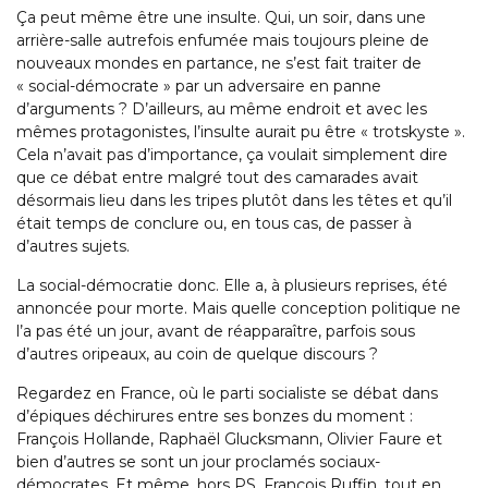
Ça peut même être une insulte. Qui, un soir, dans une
arrière-salle autrefois enfumée mais toujours pleine de
nouveaux mondes en partance, ne s’est fait traiter de
« social-démocrate » par un adversaire en panne
d’arguments ? D’ailleurs, au même endroit et avec les
mêmes protagonistes, l’insulte aurait pu être « trotskyste ».
Cela n’avait pas d’importance, ça voulait simplement dire
que ce débat entre malgré tout des camarades avait
désormais lieu dans les tripes plutôt dans les têtes et qu’il
était temps de conclure ou, en tous cas, de passer à
d’autres sujets.
La social-démocratie donc. Elle a, à plusieurs reprises, été
annoncée pour morte. Mais quelle conception politique ne
l’a pas été un jour, avant de réapparaître, parfois sous
d’autres oripeaux, au coin de quelque discours ?
Regardez en France, où le parti socialiste se débat dans
d’épiques déchirures entre ses bonzes du moment :
François Hollande, Raphaël Glucksmann, Olivier Faure et
bien d’autres se sont un jour proclamés sociaux-
démocrates. Et même, hors PS, François Ruffin, tout en