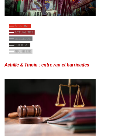
À LA UNE
ACTUALITÉS
BELGIQUE
CULTURE
JEUNESSE
Achille & Tmoin : entre rap et barricades