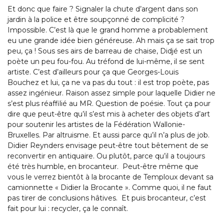
Et donc que faire ? Signaler la chute d’argent dans son
jardin à la police et être soupçonné de complicité ?
Impossible. C’est là que le grand homme a probablement
eu une grande idée bien généreuse. Ah mais ça se sait trop
peu, ça ! Sous ses airs de barreau de chaise, Didjé est un
poète un peu fou-fou. Au tréfond de lui-même, il se sent
artiste. C’est d’ailleurs pour ça que Georges-Louis
Bouchez et lui, ça ne va pas du tout : il est trop poète, pas
assez ingénieur. Raison assez simple pour laquelle Didier ne
s’est plus réaffilié au MR. Question de poésie. Tout ça pour
dire que peut-être qu’il s’est mis à acheter des objets d’art
pour soutenir les artistes de la Fédération Wallonie-
Bruxelles. Par altruisme. Et aussi parce qu’il n’a plus de job.
Didier Reynders envisage peut-être tout bêtement de se
reconvertir en antiquaire. Ou plutôt, parce qu’il a toujours
été très humble, en brocanteur. Peut-être même que
vous le verrez bientôt à la brocante de Temploux devant sa
camionnette « Didier la Brocante ». Comme quoi, il ne faut
pas tirer de conclusions hâtives. Et puis brocanteur, c’est
fait pour lui : recycler, ça le connaît.