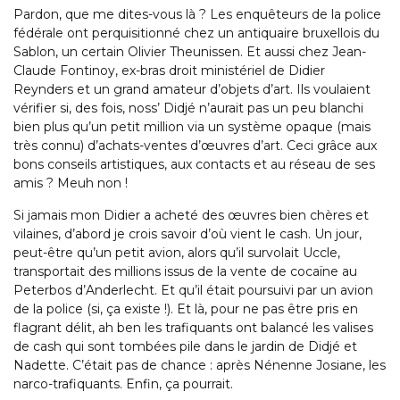
Pardon, que me dites-vous là ? Les enquêteurs de la police
fédérale ont perquisitionné chez un antiquaire bruxellois du
Sablon, un certain Olivier Theunissen. Et aussi chez Jean-
Claude Fontinoy, ex-bras droit ministériel de Didier
Reynders et un grand amateur d’objets d’art. Ils voulaient
vérifier si, des fois, noss’ Didjé n’aurait pas un peu blanchi
bien plus qu’un petit million via un système opaque (mais
très connu) d’achats-ventes d’œuvres d’art. Ceci grâce aux
bons conseils artistiques, aux contacts et au réseau de ses
amis ? Meuh non !
Si jamais mon Didier a acheté des œuvres bien chères et
vilaines, d’abord je crois savoir d’où vient le cash. Un jour,
peut-être qu’un petit avion, alors qu’il survolait Uccle,
transportait des millions issus de la vente de cocaïne au
Peterbos d’Anderlecht. Et qu’il était poursuivi par un avion
de la police (si, ça existe !). Et là, pour ne pas être pris en
flagrant délit, ah ben les trafiquants ont balancé les valises
de cash qui sont tombées pile dans le jardin de Didjé et
Nadette. C’était pas de chance : après Nénenne Josiane, les
narco-trafiquants. Enfin, ça pourrait.