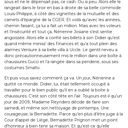
sous et ne le dépensait pas, ce cash. Ou si peu. Alors elle le
rangeait dans le tiroir en bas à droite de sa belle commode
Louis-Philippe, à côté des vignettes de la mutuelle et des
carnets d’épargne de la CGER. Et voilà qu’avec les années,
chemin faisant, ça lui a fait un million. Mais avec les voleurs
et l’insécurité et tout ça, Nénenne Josiane s’est sentie
angoissée. Alors elle a confié ses billets à son Didier qu’est
quand même miniss’ des Finances et qu’a tout plein des
alarmes Verisure à sa belle villa à Uccle. Le gentil neveu a
donc précautionneusement mis le million dans une boîte à
chaussures Gucci et l’a rangée dans sa penderie, sous ses
costumes Smalto.
Et puis vous savez comment ça va. Un jour, Nénenne a
quitté ce monde. Didier, lui, était tellement occupé à
travailler pour le bien public qu’il en a oublié la boite à
chaussures. C’est son côté tête en l’air. Toujours est-il qu’un
jour de 2009, Madame Reynders décide de faire son
samedi, et même son nettoyage de printemps. Une
courageuse, la Bernadette. Parce qu’en plus d’être juge à la
Cour d’appel de Liège, Bernadette Prignon met un point
d’honneur à bien tenir sa maison. Et qu’est-ce qu’elle