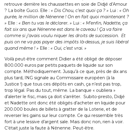
retrouve derrière les chaussettes en soie de Didjé d’Amour
? La boîte Gucci. Elle :
« Dis Chou, c’est quoi ça ? »
Lui :
« Oh
purée, le million de Nénenne ! On en fait quoi maintenant ?
»
Elle :
« Ben tu vas le déclarer. »
Lui :
« M’enfin, Nadette, ça
fait six ans que Nénenne est dans le caveau ! Ça va faire
comme si j’avais voulu niquer les droits de succession. Et
puis on ne va pas payer des impôts là-dessus, je suis libéral
quand même ! »
Elle :
« Oui, c’est vrai. »
Voilà peut-être comment Didier a été obligé de déposer
800.000 euros par petits paquets de liquide sur son
compte. Méthodiquement. Jusqu’à ce que, près de dix ans
plus tard, ING signale au Commissaire européen (à la
Justice !) que tous ces dépôts en cash, ça n’est pas trop,
trop légal. Pas du tout, même. La banque « oubliera »
d’alerter le fisc, mais ça doit s’arrêter. Subito-presto, Didjé
et Nadette ont donc été obligés d’acheter en liquide pour
200.000 boules de billets à gratter de la Loterie, et de
reverser les gains sur leur compte. Ce qui ressemble très
fort à une lessive d’argent sale. Mais donc non, rien à voir.
C’était juste la faute à Nénenne. Peut-être.