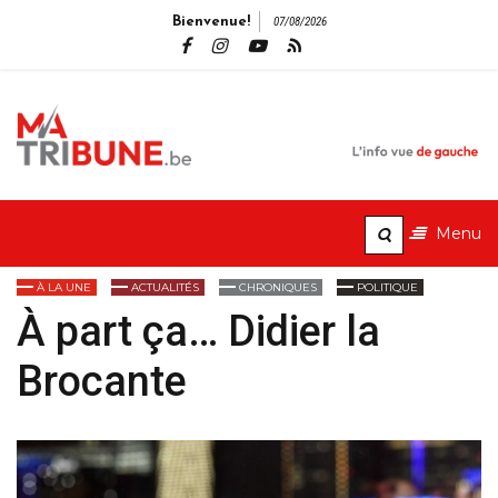
Bienvenue!
07/08/2026
MaTribune.b
L'info vue de gauche
Menu
À LA UNE
ACTUALITÉS
CHRONIQUES
POLITIQUE
À part ça… Didier la
Brocante