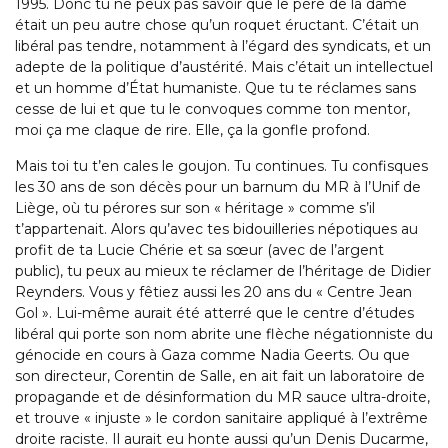
1995. Donc tu ne peux pas savoir que le père de la dame
était un peu autre chose qu’un roquet éructant. C’était un
libéral pas tendre, notamment à l’égard des syndicats, et un
adepte de la politique d’austérité. Mais c’était un intellectuel
et un homme d’État humaniste. Que tu te réclames sans
cesse de lui et que tu le convoques comme ton mentor,
moi ça me claque de rire. Elle, ça la gonfle profond.
Mais toi tu t’en cales le goujon. Tu continues. Tu confisques
les 30 ans de son décès pour un barnum du MR à l’Unif de
Liège, où tu pérores sur son « héritage » comme s’il
t’appartenait. Alors qu’avec tes bidouilleries népotiques au
profit de ta Lucie Chérie et sa sœur (avec de l’argent
public), tu peux au mieux te réclamer de l’héritage de Didier
Reynders. Vous y fêtiez aussi les 20 ans du « Centre Jean
Gol ». Lui-même aurait été atterré que le centre d’études
libéral qui porte son nom abrite une flèche négationniste du
génocide en cours à Gaza comme Nadia Geerts. Ou que
son directeur, Corentin de Salle, en ait fait un laboratoire de
propagande et de désinformation du MR sauce ultra-droite,
et trouve « injuste » le cordon sanitaire appliqué à l’extrême
droite raciste. Il aurait eu honte aussi qu’un Denis Ducarme,