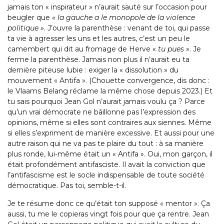
jamais ton « inspirateur » n’aurait sauté sur l’occasion pour
beugler que
« la gauche a le monopole de la violence
politique »
. J’ouvre la parenthèse : venant de toi, qui passe
ta vie à agresser les uns et les autres, c’est un peu le
camembert qui dit au fromage de Herve «
tu pues
». Je
ferme la parenthèse. Jamais non plus il n’aurait eu ta
dernière piteuse lubie : exiger la « dissolution » du
mouvement « Antifa ». (Chouette convergence, dis donc :
le Vlaams Belang réclame la même chose depuis 2023.) Et
tu sais pourquoi Jean Gol n’aurait jamais voulu ça ? Parce
qu’un vrai démocrate ne bâillonne pas l’expression des
opinions, même si elles sont contraires aux siennes. Même
si elles s’expriment de manière excessive. Et aussi pour une
autre raison qui ne va pas te plaire du tout : à sa manière
plus ronde, lui-même était un « Antifa ». Oui, mon garçon, il
était profondément antifasciste. Il avait la conviction que
l’antifascisme est le socle indispensable de toute société
démocratique. Pas toi, semble-t-il.
Je te résume donc ce qu’était ton supposé « mentor ». Ça
aussi, tu me le copieras vingt fois pour que ça rentre. Jean