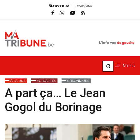
Bienvenue!
07/08/2026
MaTribune.b
L'info vue de gauche
Menu
À LA UNE
ACTUALITÉS
CHRONIQUES
A part ça… Le Jean
Gogol du Borinage