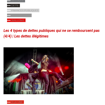
BELGIQUE
DETTE
FINANCES PUBLIQUES
INTERNATIONAL
WALLONIE
Les 4 types de dettes publiques qui ne se remboursent pas
(4/4) | Les dettes illégitimes
À LA UNE