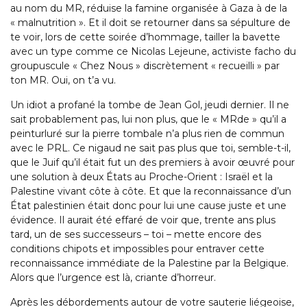
au nom du MR, réduise la famine organisée à Gaza à de la
« malnutrition ». Et il doit se retourner dans sa sépulture de
te voir, lors de cette soirée d’hommage, tailler la bavette
avec un type comme ce Nicolas Lejeune, activiste facho du
groupuscule « Chez Nous » discrètement « recueilli » par
ton MR. Oui, on t’a vu.
Un idiot a profané la tombe de Jean Gol, jeudi dernier. Il ne
sait probablement pas, lui non plus, que le « MRde » qu’il a
peinturluré sur la pierre tombale n’a plus rien de commun
avec le PRL. Ce nigaud ne sait pas plus que toi, semble-t-il,
que le Juif qu’il était fut un des premiers à avoir œuvré pour
une solution à deux États au Proche-Orient : Israël et la
Palestine vivant côte à côte. Et que la reconnaissance d’un
État palestinien était donc pour lui une cause juste et une
évidence. Il aurait été effaré de voir que, trente ans plus
tard, un de ses successeurs – toi – mette encore des
conditions chipots et impossibles pour entraver cette
reconnaissance immédiate de la Palestine par la Belgique.
Alors que l’urgence est là, criante d’horreur.
Après les débordements autour de votre sauterie liégeoise,