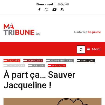
Bienvenue!
06/08/2026
MaTribune.b
L'info vue de gauche
Menu
À LA UNE
ACTUALITÉS
ADMINISTRATIONS
BELGIQUE
CHRONIQUES
CULTURE
POLITIQUE
À part ça… Sauver
Jacqueline !