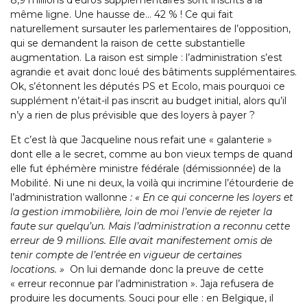
8,9 millions d’euros supplémentaires sont inscrits à la
même ligne. Une hausse de… 42 % ! Ce qui fait
naturellement sursauter les parlementaires de l’opposition,
qui se demandent la raison de cette substantielle
augmentation. La raison est simple : l’administration s’est
agrandie et avait donc loué des bâtiments supplémentaires.
Ok, s’étonnent les députés PS et Ecolo, mais pourquoi ce
supplément n’était-il pas inscrit au budget initial, alors qu’il
n’y a rien de plus prévisible que des loyers à payer ?
Et c’est là que Jacqueline nous refait une « galanterie »
dont elle a le secret, comme au bon vieux temps de quand
elle fut éphémère ministre fédérale (démissionnée) de la
Mobilité. Ni une ni deux, la voilà qui incrimine l’étourderie de
l’administration wallonne
: « En ce qui concerne les loyers et
la gestion immobilière, loin de moi l’envie de rejeter la
faute sur quelqu’un. Mais l’administration a reconnu cette
erreur de 9 millions. Elle avait manifestement omis de
tenir compte de l’entrée en vigueur de certaines
locations. »
On lui demande donc la preuve de cette
« erreur reconnue par l’administration ». Jaja refusera de
produire les documents. Souci pour elle : en Belgique, il