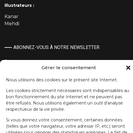
Illustrateurs :
Kanar
Mehdi
ABONNEZ-VOUS À NOTRE NEWSLETTER
Prénom
Gérer le consentement
Nous utilisons des cookies sur le présent site Internet.
Nom de famille
Les cookies strictement nécessaires sont indispensables au
bon fonctionnement du site Internet et ne peuvent pas
être refusés. Nous utilisons également un outil d'analyse
E-mail
respectueux de la vie privée.
Si vous donnez votre consentement, certaines données
J'accepte la politique de confidentialité.
(telles que votre navigateur, votre adresse IP, etc.) seront
utilisées pour générer des statistiques agrégées. Le fait de