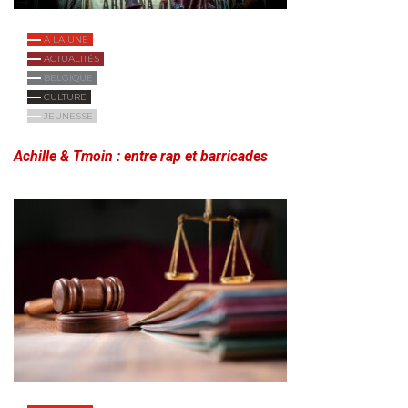
À LA UNE
ACTUALITÉS
BELGIQUE
CULTURE
JEUNESSE
Achille & Tmoin : entre rap et barricades