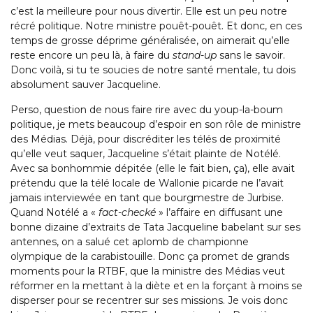
c’est la meilleure pour nous divertir. Elle est un peu notre
récré politique. Notre ministre pouêt-pouêt. Et donc, en ces
temps de grosse déprime généralisée, on aimerait qu’elle
reste encore un peu là, à faire du
stand-up
sans le savoir.
Donc voilà, si tu te soucies de notre santé mentale, tu dois
absolument sauver Jacqueline.
Perso, question de nous faire rire avec du youp-la-boum
politique, je mets beaucoup d’espoir en son rôle de ministre
des Médias. Déjà, pour discréditer les télés de proximité
qu’elle veut saquer, Jacqueline s’était plainte de Notélé.
Avec sa bonhommie dépitée (elle le fait bien, ça), elle avait
prétendu que la télé locale de Wallonie picarde ne l’avait
jamais interviewée en tant que bourgmestre de Jurbise.
Quand Notélé a «
fact-checké
» l’affaire en diffusant une
bonne dizaine d’extraits de Tata Jacqueline babelant sur ses
antennes, on a salué cet aplomb de championne
olympique de la carabistouille. Donc ça promet de grands
moments pour la RTBF, que la ministre des Médias veut
réformer en la mettant à la diète et en la forçant à moins se
disperser pour se recentrer sur ses missions. Je vois donc