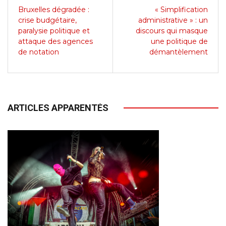
Bruxelles dégradée :
« Simplification
crise budgétaire,
administrative » : un
paralysie politique et
discours qui masque
attaque des agences
une politique de
de notation
démantèlement
ARTICLES APPARENTÉS