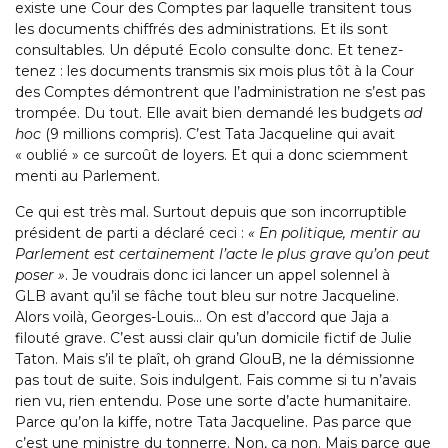
existe une Cour des Comptes par laquelle transitent tous
les documents chiffrés des administrations. Et ils sont
consultables. Un député Ecolo consulte donc. Et tenez-
tenez : les documents transmis six mois plus tôt à la Cour
des Comptes démontrent que l’administration ne s’est pas
trompée. Du tout. Elle avait bien demandé les budgets
ad
hoc
(9 millions compris). C’est Tata Jacqueline qui avait
« oublié » ce surcoût de loyers. Et qui a donc sciemment
menti au Parlement.
Ce qui est très mal. Surtout depuis que son incorruptible
président de parti a déclaré ceci :
« En politique, mentir au
Parlement est certainement l’acte le plus grave qu’on peut
poser »
. Je voudrais donc ici lancer un appel solennel à
GLB avant qu’il se fâche tout bleu sur notre Jacqueline.
Alors voilà, Georges-Louis… On est d’accord que Jaja a
filouté grave. C’est aussi clair qu’un domicile fictif de Julie
Taton. Mais s’il te plaît, oh grand GlouB, ne la démissionne
pas tout de suite. Sois indulgent. Fais comme si tu n’avais
rien vu, rien entendu. Pose une sorte d’acte humanitaire.
Parce qu’on la kiffe, notre Tata Jacqueline. Pas parce que
c’est une ministre du tonnerre. Non, ça non. Mais parce que