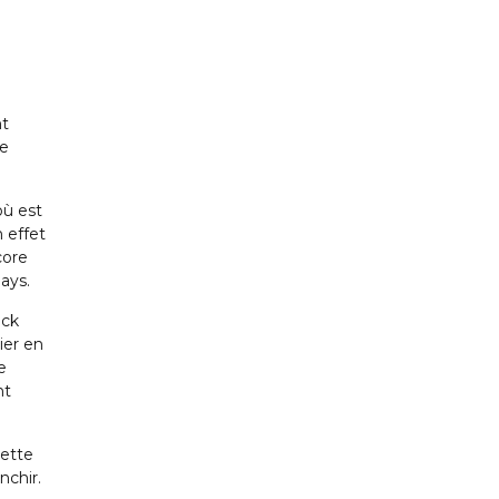
nt
ne
où est
 effet
core
ays.
ack
ier en
e
nt
cette
nchir.