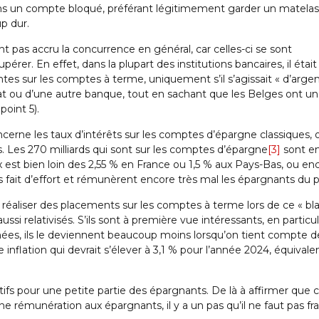
ans un compte bloqué, préférant légitimement garder un matelas
up dur.
t pas accru la concurrence en général, car celles-ci se sont
pérer. En effet, dans la plupart des institutions bancaires, il était
ntes sur les comptes à terme, uniquement s’il s’agissait « d’arge
d’Etat ou d’une autre banque, tout en sachant que les Belges ont u
point 5).
cerne les taux d’intérêts sur les comptes d’épargne classiques, 
. Les 270 milliards qui sont sur les comptes d’épargne
[3]
sont en
ux est bien loin des 2,55 % en France ou 1,5 % aux Pays-Bas, ou en
 fait d’effort et rémunèrent encore très mal les épargnants du p
 réaliser des placements sur les comptes à terme lors de ce « bl
ssi relativisés. S’ils sont à première vue intéressants, en particul
nées, ils le deviennent beaucoup moins lorsqu’on tient compte d
inflation qui devrait s’élever à 3,1 % pour l’année 2024, équivale
atifs pour une petite partie des épargnants. De là à affirmer que 
e rémunération aux épargnants, il y a un pas qu’il ne faut pas fra