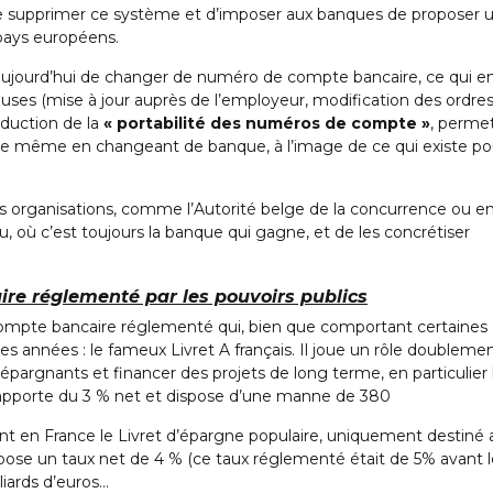
 de supprimer ce système et d’imposer aux banques de proposer 
pays européens.
jourd’hui de changer de numéro de compte bancaire, ce qui en
uses (mise à jour auprès de l’employeur, modification des ordre
oduction de la
« portabilité des numéros de compte »
, perme
e même en changeant de banque, à l’image de ce qui existe pou
rs organisations, comme l’Autorité belge de la concurrence ou e
eu, où c’est toujours la banque qui gagne, et de les concrétiser
ire réglementé par les pouvoirs publics
compte bancaire réglementé qui, bien que comportant certaines
es années : le fameux Livret A français. Il joue un rôle doubleme
 épargnants et financer des projets de long terme, en particulier 
 rapporte du 3 % net et dispose d’une manne de 380
ment en France le Livret d’épargne populaire, uniquement destiné 
ose un taux net de 4 % (ce taux réglementé était de 5% avant l
liards d’euros…