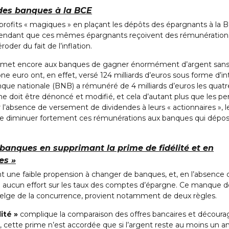
 des banques à la BCE
 profits « magiques » en plaçant les dépôts des épargnants à la 
 pendant que ces mêmes épargnants reçoivent des rémunération
roder du fait de l’inflation.
ermet encore aux banques de gagner énormément d’argent sans
zone euro ont, en effet, versé 124 milliards d’euros sous forme d’in
que nationale (BNB) a rémunéré de 4 milliards d’euros les quatr
doit être dénoncé et modifié, et cela d’autant plus que les pe
 l’absence de versement de dividendes à leurs « actionnaires », l
e diminuer fortement ces rémunérations aux banques qui dépo
banques en supprimant la prime de fidélité et en
es »
t une faible propension à changer de banques, et, en l’absence 
re aucun effort sur les taux des comptes d’épargne. Ce manque d
 belge de la concurrence, provient notamment de deux règles.
ité »
complique la comparaison des offres bancaires et découra
cette prime n’est accordée que si l’argent reste au moins un a