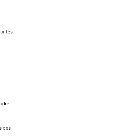
orités,
cadre
s des