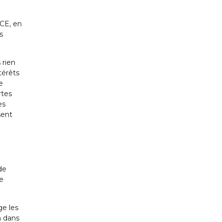
BCE, en
s
 rien
térêts
e
rtes
es
sent
de
e
ge les
n dans