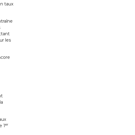
un taux
traîne
s
ttant
r les
ncore
nt
la
aux
er
e 1