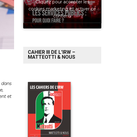
Cliquez pour accepter les
cookies marketing et activer ce
contenu
CAHIER III DE L’IRW –
MATTEOTTI & NOUS
, dans
e,
ent et