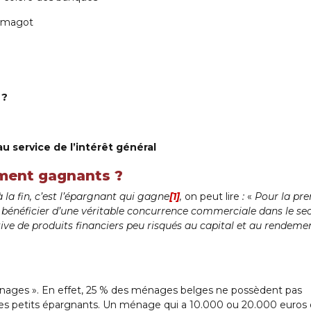
e magot
 ?
u service de l’intérêt général
iment gagnants ?
à la fin, c’est l’épargnant qui gagne
[1]
,
on peut lire
:
«
Pour la pr
 bénéficier d’une véritable concurrence commerciale dans le se
ctive de produits financiers peu risqués au capital et au rendeme
ménages ». En effet, 25 % des ménages belges ne possèdent pas
 les petits épargnants. Un ménage qui a 10.000 ou 20.000 euros