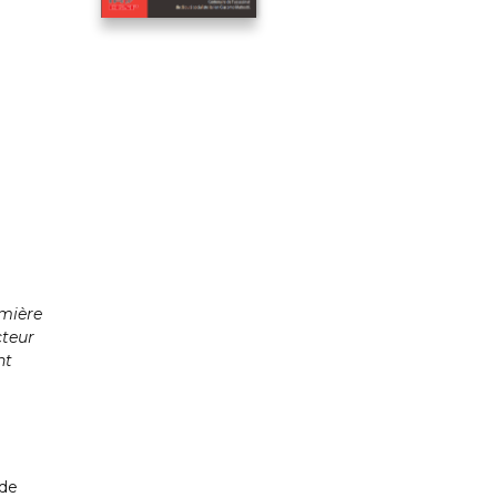
emière
cteur
nt
 de