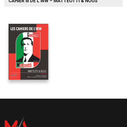
CAHIER III DE L’IRW – MATTEOTTI & NOUS