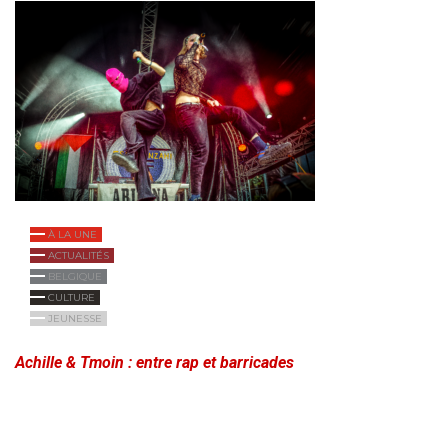
À LA UNE
ACTUALITÉS
BELGIQUE
CULTURE
JEUNESSE
Achille & Tmoin : entre rap et barricades