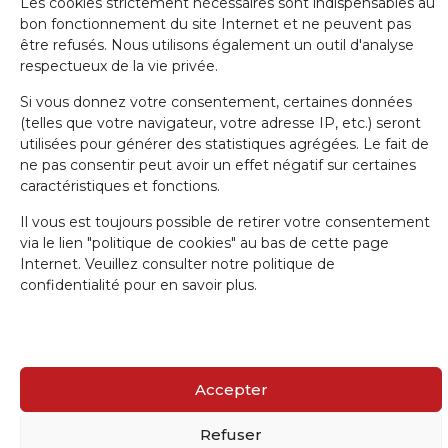
Les cookies strictement nécessaires sont indispensables au
bon fonctionnement du site Internet et ne peuvent pas
être refusés. Nous utilisons également un outil d'analyse
Nom de famille
respectueux de la vie privée.
Si vous donnez votre consentement, certaines données
(telles que votre navigateur, votre adresse IP, etc.) seront
E-mail
utilisées pour générer des statistiques agrégées. Le fait de
ne pas consentir peut avoir un effet négatif sur certaines
caractéristiques et fonctions.
J'accepte la politique de confidentialité.
Il vous est toujours possible de retirer votre consentement
via le lien "politique de cookies" au bas de cette page
Internet. Veuillez consulter notre politique de
confidentialité pour en savoir plus.
IRW-CGSP 2024 / Responsable: Patrick Lebrun, Rue de Namur 47 –
5000 BEEZ / Webmaster :
Olivier Girardi
/ Website by
a.
Accepter
Refuser