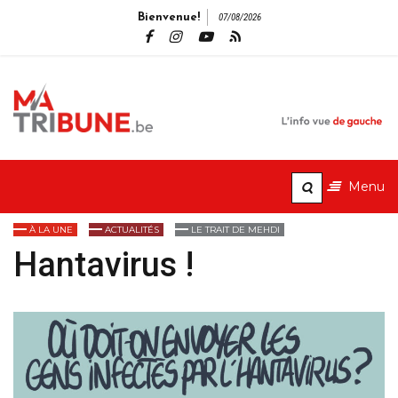
Bienvenue!
07/08/2026
MaTribune.b
L'info vue de gauche
Menu
À LA UNE
ACTUALITÉS
LE TRAIT DE MEHDI
Hantavirus !