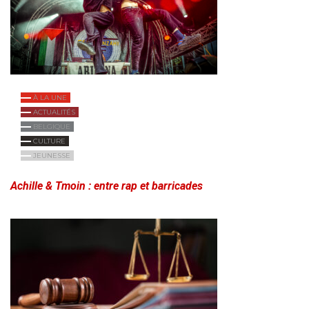
À LA UNE
ACTUALITÉS
BELGIQUE
CULTURE
JEUNESSE
Achille & Tmoin : entre rap et barricades