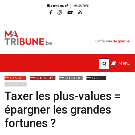
Bienvenue!
06/08/2026
MaTribune.b
L'info vue de gauche
Menu
À LA UNE
ACTUALITÉS
BELGIQUE
EGALITÉ
FISCALITÉ
Taxer les plus-values =
épargner les grandes
fortunes ?