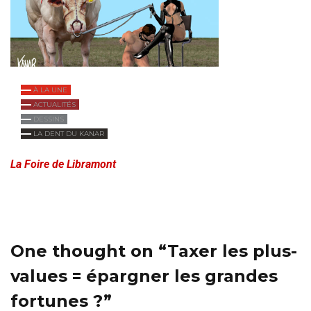
À LA UNE
ACTUALITÉS
DESSINS
LA DENT DU KANAR
La Foire de Libramont
One thought on “
Taxer les plus-
values = épargner les grandes
fortunes ?
”