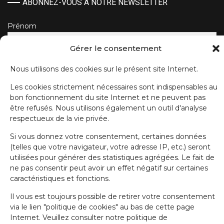
ABONNEZ-VOUS À NOTRE NEWSLETTER
Prénom
Gérer le consentement
Nom de famille
Nous utilisons des cookies sur le présent site Internet.
Les cookies strictement nécessaires sont indispensables au
E-mail
bon fonctionnement du site Internet et ne peuvent pas
être refusés. Nous utilisons également un outil d'analyse
respectueux de la vie privée.
J'accepte la politique de confidentialité.
Si vous donnez votre consentement, certaines données
(telles que votre navigateur, votre adresse IP, etc.) seront
utilisées pour générer des statistiques agrégées. Le fait de
ne pas consentir peut avoir un effet négatif sur certaines
caractéristiques et fonctions.
Il vous est toujours possible de retirer votre consentement
IRW-CGSP 2024 / Responsable: Patrick Lebrun, Rue de Namur 47 –
via le lien "politique de cookies" au bas de cette page
5000 BEEZ / Webmaster :
Olivier Girardi
/ Website by
a.
Internet. Veuillez consulter notre politique de