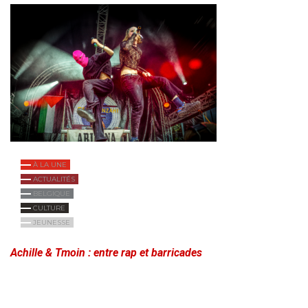
À LA UNE
ACTUALITÉS
BELGIQUE
CULTURE
JEUNESSE
Achille & Tmoin : entre rap et barricades