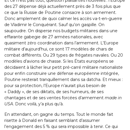
Et ce n’est pas tout, question plaisantes nouvelles : l’Europe
des 27 dépense déjà actuellement près de 3 fois plus que
ce que la Russie de Poutine consacre à son armement.
Donc amplement de quoi calmer les accès va-t-en-guerre
de Vladimir le Conquérant. Sauf qu’on gaspille. On
saupoudre. On disperse nos budgets militaires dans une
effarante gabegie de 27 armées nationales, avec
quasiment zéro coordination dans l’armement. L’Europe
militaire d’aujourd’hui, ce sont 17 modèles de chars de
combat différents. Ou 29 types de frégates navales. Ou 20
modèles d’avions de chasse. Si les États européens se
décidaient à lâcher leur petit pré-carré militaire nationaliste
pour enfin construire une défense européenne intégrée,
Poutine resterait tranquillement dans sa datcha. Et mieux :
pour sa protection, l’Europe n’aurait plus besoin de
« Daddy », de ses diktats, de ses humeurs, de ses
chantages et de ses ventes forcées d’armement
made in
USA
. Donc voilà, y’a plus qu’à.
En attendant, on gagne du temps. Tout le monde fait
risette à Donald en faisant semblant d’assumer
l’engagement des 5 % qui sera impossible à tenir. Ce qui