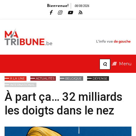
Bienvenue!
08/08/2026
MaTribune.b
L'info vue de gauche
Menu
À LA UNE
ACTUALITÉS
BELGIQUE
DÉFENSE
INTERNATIONAL
À part ça… 32 milliards
les doigts dans le nez