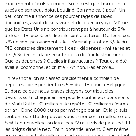
exactement d’où ils viennent. Si ce n’est que Trump les a
sucés de son petit doigt boudiné. Comme ça, à pouf. Un
peu comme il annonce ses pourcentages de taxes
douanières, avant de se raviser et de jouer au yoyo. Même
que les États-Unis ne contribueront pas à hauteur de 5 %
de leur PIB, eux. C’est dire s’ils sont aléatoires. D’ailleurs ces
5 % ne sont pas vraiment 5 %. Il s’agirait plutôt de 3,5 % du
PIB consacrés directement à des « dépenses » militaires et
de 1,5 % dédiés à la « sécurité » et à de l’« infrastructure ».
Quelles dépenses ? Quelles infrastructures ? Tout ça a été
évalué, coordonné, et chiffré ? Ah non. Pas encore…
En revanche, on sait assez précisément à combien de
pépettes correspondent ces 5 % du PIB pour la Belgique.
Et donc ce que nous, braves citoyens contribuables,
devrons sortir chaque année pour le confier aux bons soins
de Mark Rutte : 32 milliards. Je répète : 32 milliards d’euros
par an ! Donc 6.000 euros par ménage par an. Et là, je suis
tout en foufette de pouvoir vous annoncer la meilleure des
best
-top-nouvelles : on les a, ces 32 milliards de patates ! Et
les doigts dans le nez. Enfin, potentiellement. C’est même
assez amusant : 32 milliards, c’est grosso modo l’équivalent