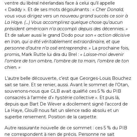
ventre du libéral néerlandais face à celui qu’il appelle
« Daddy ». Et de ses mots dégoulinants :
« Cher Donald,
vous vous dirigez vers un nouveau grand succès ce soir à
La Haye. (…) Vous accomplirez quelque chose qu’aucun
président américain n’a accompli depuis des décennies. »
Et de saluer aussi le grand Dodo pour
son « action décisive
en Iran, qui a été véritablement extraordinaire, et que
personne d’autre n’a osé entreprendre. »
La prochaine fois,
promis, Mark Rutte lui dira du Brel :
« Laisse-moi devenir
l’ombre de ton ombre, l’ombre de ta main, l’ombre de ton
chien. »
L’autre belle découverte, c’est que Georges-Louis Bouchez
sait se taire. Et se renier, aussi. Avant le sommet de l’Otan,
souvenons-nous que GLB avait qualifié ces 5 % du PIB
consacrés à l’armée d’
« hystérie collective »
. Et puis là,
depuis que Bart De Wever a docilement signé l’accord de
La Haye, GlouB nous fait un silence radio absolu et un
superbe reniement. Position de la carpette.
Autre rassurante nouvelle de ce sommet : ces 5 % du PIB
ne correspondent à rien de précis. Personne ne sait