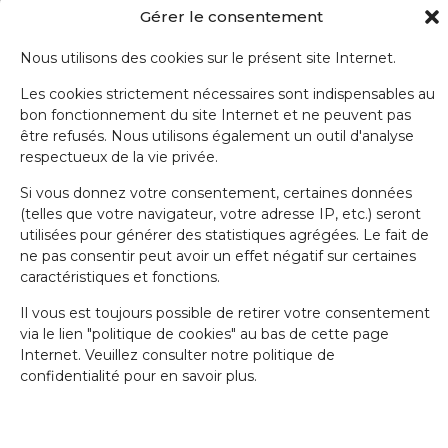
Gérer le consentement
Nom de famille
Nous utilisons des cookies sur le présent site Internet.
Les cookies strictement nécessaires sont indispensables au
bon fonctionnement du site Internet et ne peuvent pas
E-mail
être refusés. Nous utilisons également un outil d'analyse
respectueux de la vie privée.
Si vous donnez votre consentement, certaines données
J'accepte la politique de confidentialité.
(telles que votre navigateur, votre adresse IP, etc.) seront
utilisées pour générer des statistiques agrégées. Le fait de
ne pas consentir peut avoir un effet négatif sur certaines
caractéristiques et fonctions.
Il vous est toujours possible de retirer votre consentement
via le lien "politique de cookies" au bas de cette page
IRW-CGSP 2024 / Responsable: Patrick Lebrun, Rue de Namur 47 –
Internet. Veuillez consulter notre politique de
5000 BEEZ / Webmaster :
Olivier Girardi
/ Website by
a.
confidentialité pour en savoir plus.