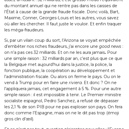
du montant annuel qui ne rentre pas dans les caisses de
l’État à cause de la grande fraude fiscale. Donc voilà, Bart,
Maxime, Conner, Georges-Louis et les autres, vous savez
où aller les chercher. Il faut juste le vouloir. Et enfin traquer
les méga-fraudeurs.
Si, par un vilain coup du sort, l’Arizona se voyait empêchée
d’embêter nos riches fraudeurs, j’ai encore une
good news
:
on n’a pas ces 32 milliards. Et on ne les aura jamais
.
Pour
une simple raison : 32 milliards par an, c’est plus que ce que
la Belgique met aujourd’hui dans la justice, la police, la
fonction publique, la coopération au développement et
l’administration fiscale. Ou alors on ferme le pays. Ou on le
vend à Trump pour en faire une
riviera
. Et donc ? On ne
l’appliquera jamais, cet engagement à 5 %. Pour une autre
simple raison : il est impossible à tenir. Le Premier ministre
socialiste espagnol, Pedro Sanchez, a refusé de dépasser
les 2,1 % de son PIB pour ne pas exploser son pays. On fera
donc comme l’Espagne, mais on ne le dit pas trop (émoji
gros clin d’œil).