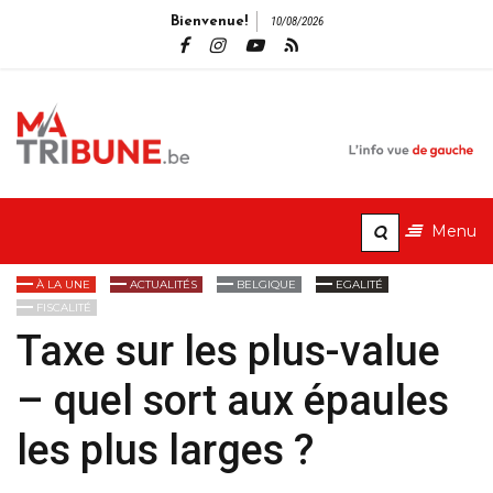
Bienvenue!
10/08/2026
MaTribune.b
L'info vue de gauche
Menu
À LA UNE
ACTUALITÉS
BELGIQUE
EGALITÉ
FISCALITÉ
Taxe sur les plus-value
– quel sort aux épaules
les plus larges ?