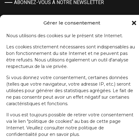
ABONNEZ-VOUS À NOTRE NEWSLETTER
Prénom
Gérer le consentement
Nous utilisons des cookies sur le présent site Internet.
Nom de famille
Les cookies strictement nécessaires sont indispensables au
bon fonctionnement du site Internet et ne peuvent pas
être refusés. Nous utilisons également un outil d'analyse
E-mail
respectueux de la vie privée.
Si vous donnez votre consentement, certaines données
J'accepte la politique de confidentialité.
(telles que votre navigateur, votre adresse IP, etc.) seront
utilisées pour générer des statistiques agrégées. Le fait de
ne pas consentir peut avoir un effet négatif sur certaines
caractéristiques et fonctions.
Il vous est toujours possible de retirer votre consentement
via le lien "politique de cookies" au bas de cette page
Internet. Veuillez consulter notre politique de
IRW-CGSP 2024 / Responsable: Patrick Lebrun, Rue de Namur 47 –
5000 BEEZ / Webmaster :
Olivier Girardi
/ Website by
a.
confidentialité pour en savoir plus.