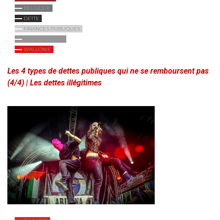
BELGIQUE
DETTE
FINANCES PUBLIQUES
INTERNATIONAL
WALLONIE
Les 4 types de dettes publiques qui ne se remboursent pas
(4/4) | Les dettes illégitimes