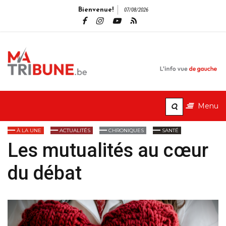
Bienvenue!
07/08/2026
MaTribune.b
L'info vue de gauche
Menu
À LA UNE
ACTUALITÉS
CHRONIQUES
SANTÉ
Les mutualités au cœur
du débat